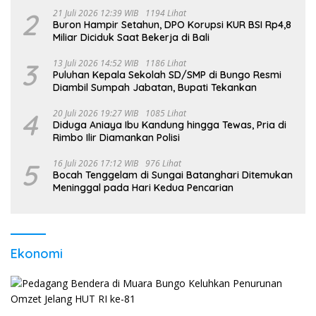
2
21 Juli 2026 12:39 WIB
1194 Lihat
Buron Hampir Setahun, DPO Korupsi KUR BSI Rp4,8
Miliar Diciduk Saat Bekerja di Bali
3
13 Juli 2026 14:52 WIB
1186 Lihat
Puluhan Kepala Sekolah SD/SMP di Bungo Resmi
Diambil Sumpah Jabatan, Bupati Tekankan
4
20 Juli 2026 19:27 WIB
1085 Lihat
Diduga Aniaya Ibu Kandung hingga Tewas, Pria di
Rimbo Ilir Diamankan Polisi
5
16 Juli 2026 17:12 WIB
976 Lihat
Bocah Tenggelam di Sungai Batanghari Ditemukan
Meninggal pada Hari Kedua Pencarian
Ekonomi