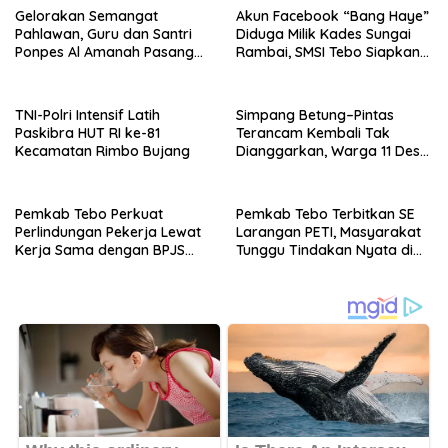
Gelorakan Semangat
Akun Facebook “Bang Haye”
Pahlawan, Guru dan Santri
Diduga Milik Kades Sungai
Ponpes Al Amanah Pasang
Rambai, SMSI Tebo Siapkan
Bendera
Laporan
TNI-Polri Intensif Latih
Simpang Betung–Pintas
Paskibra HUT RI ke-81
Terancam Kembali Tak
Kecamatan Rimbo Bujang
Dianggarkan, Warga 11 Desa
Kirim Ultimatum ke Pemprov
Jambi
Pemkab Tebo Perkuat
Pemkab Tebo Terbitkan SE
Perlindungan Pekerja Lewat
Larangan PETI, Masyarakat
Kerja Sama dengan BPJS
Tunggu Tindakan Nyata di
Ketenagakerjaan
Lapangan