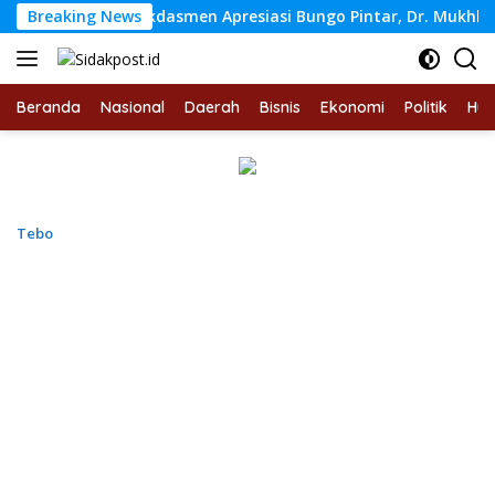
Langsung
Wamen Dikdasmen Apresiasi Bungo Pintar, Dr. Mukhlisin: Inovas
Breaking News
ke
konten
Beranda
Nasional
Daerah
Bisnis
Ekonomi
Politik
Hu
Tebo