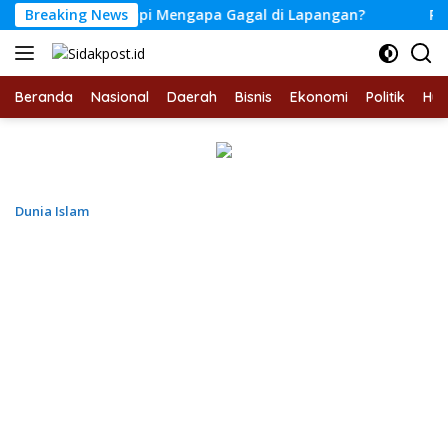
Langsung
Kertas, Tapi Mengapa Gagal di Lapangan?
Breaking News
Perlindungan
ke
konten
Beranda
Nasional
Daerah
Bisnis
Ekonomi
Politik
Hu
Dunia Islam