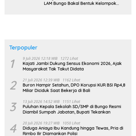
LAM Bungo Bakal Bentuk Kelompok
Belajar Adat di Tingkat Kecamatan
Terpopuler
1
9 Juli 2026 12:18 WIB
1272 Lihat
Kajati Jambi Dukung Sensus Ekonomi 2026, Ajak
Masyarakat Tak Takut Didata
2
21 Juli 2026 12:39 WIB
1162 Lihat
Buron Hampir Setahun, DPO Korupsi KUR BSI Rp4,8
Miliar Diciduk Saat Bekerja di Bali
3
13 Juli 2026 14:52 WIB
1151 Lihat
Puluhan Kepala Sekolah SD/SMP di Bungo Resmi
Diambil Sumpah Jabatan, Bupati Tekankan
4
20 Juli 2026 19:27 WIB
1050 Lihat
Diduga Aniaya Ibu Kandung hingga Tewas, Pria di
Rimbo Ilir Diamankan Polisi