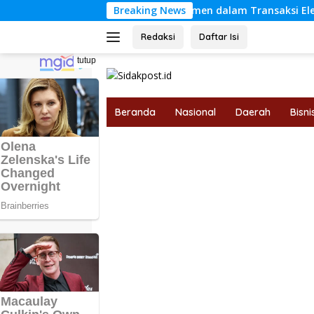
Langsung
indungan Hak Konsumen dalam Transaksi Elektronik Berdasark
Breaking News
ke
konten
Redaksi
Daftar Isi
tutup
Beranda
Nasional
Daerah
Bisni