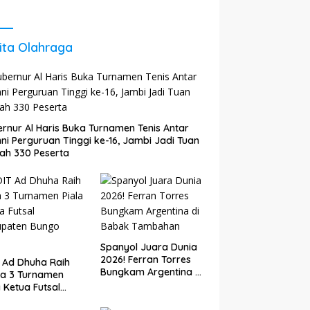
 Agar Tetap
Energi untuk Perkuat
il dan
Pertumbuhan
kembang
Ekonomi Daerah
ita Olahraga
rnur Al Haris Buka Turnamen Tenis Antar
ni Perguruan Tinggi ke-16, Jambi Jadi Tuan
ah 330 Peserta
Spanyol Juara Dunia
2026! Ferran Torres
 Ad Dhuha Raih
Bungkam Argentina di
ra 3 Turnamen
Babak Tambahan
a Ketua Futsal
upaten Bungo