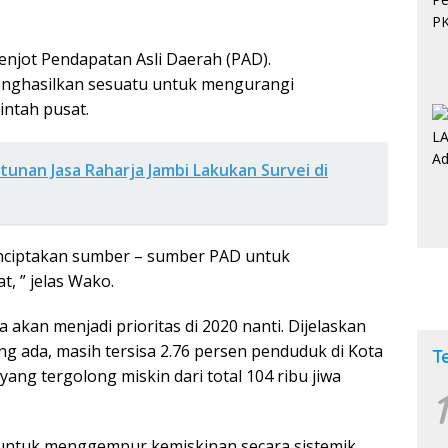
njot Pendapatan Asli Daerah (PAD).
ghasilkan sesuatu untuk mengurangi
ntah pusat.
unan Jasa Raharja Jambi Lakukan Survei di
nciptakan sumber – sumber PAD untuk
, ” jelas Wako.
 akan menjadi prioritas di 2020 nanti. Dijelaskan
ng ada, masih tersisa 2.76 persen penduduk di Kota
T
ang tergolong miskin dari total 104 ribu jiwa
1
 untuk menggempur kemiskinan secara sistemik,