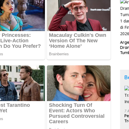
202
Arge
Dram
Tumb
2-1 
Span
Duni
B
7 
Pe
Tr
In