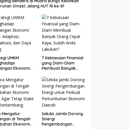
gang Bendera di Muara Bungo Keluhkan
runan Omzet Jelang HUT RI ke-81
tegi UMKM
7 Kebiasaan Finansial
ghadapi
yang Diam-Diam
tangan Ekonomi
Membuat Banyak
: Adaptasi,
Orang Cepat Kaya,
talisasi, dan Daya
Sudah Anda Lakukan?
g
a Mengatur
Sekda Jambi Dorong
ngan di Tengah
Sinergi
ubahan Ekonomi
Pengembangan