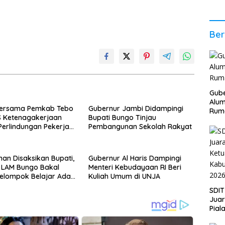
2026
Stab
Ber
Ber
Gube
Alum
 Bersama Pemkab Tebo
Gubernur Jambi Didampingi
Rum
S Ketenagakerjaan
Bupati Bungo Tinjau
Perlindungan Pekerja
Pembangunan Sekolah Rakyat
e Desa
an Disaksikan Bupati,
Gubernur Al Haris Dampingi
: LAM Bungo Bakal
Menteri Kebudayaan RI Beri
elompok Belajar Adat
Kuliah Umum di UNJA
at Kecamatan
SDIT
Jua
Pial
Kab