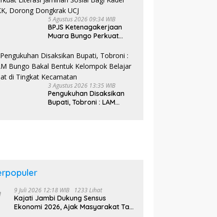
5 Agustus 2026 09:34 WIB
BPJS Ketenagakerjaan
Muara Bungo Perkuat
Literasi Jaminan Sosial
Bagi Kader PKK, Dorong
Dongkrak UCJ
3 Agustus 2026 13:35 WIB
Pengukuhan Disaksikan
Bupati, Tobroni : LAM
Bungo Bakal Bentuk
Kelompok Belajar Adat di
Tingkat Kecamatan
erpopuler
9 Juli 2026 12:18 WIB
1233 Lihat
Kajati Jambi Dukung Sensus
Ekonomi 2026, Ajak Masyarakat Tak
Takut Didata