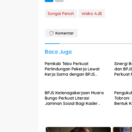
Sungai Penuh
Wako AJB
Komentar
Baca Juga
Pemkab Tebo Perkuat
Sinergi
Perlindungan Pekerja Lewat
dan BPJ
Kerja Sama dengan BPJS
Perkuat 
Ketenagakerjaan
hingga k
BPJS Ketenagakerjaan Muara
Pengukuh
Bungo Perkuat Literasi
Tobroni 
Jaminan Sosial Bagi Kader
Bentuk K
PKK, Dorong Dongkrak UCJ
di Tingk