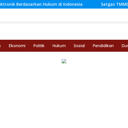
an Hukum di Indonesia
Satgas TMMD Ke-129 Kodim 0416
s
Ekonomi
Politik
Hukum
Sosial
Pendidikan
Dun