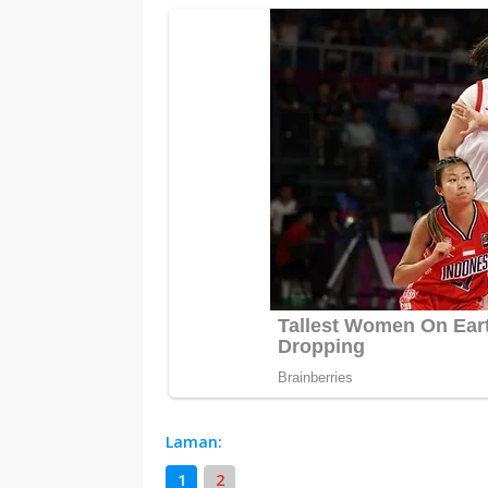
Laman:
1
2