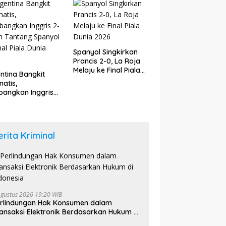
6
Spanyol Singkirkan
Prancis 2-0, La Roja
Melaju ke Final Piala
ntina Bangkit
Dunia 2026
atis,
angkan Inggris
dan Tantang
yol di Final Piala
a 2026
erita Kriminal
Agustus 2026 19:20 WIB
rlindungan Hak Konsumen dalam
ansaksi Elektronik Berdasarkan Hukum di
donesia