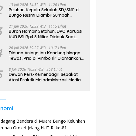
2
13 Juli 2026 14:52 WIB
1120 Lihat
Puluhan Kepala Sekolah SD/SMP di
Bungo Resmi Diambil Sumpah
Jabatan, Bupati Tekankan
3
21 Juli 2026 12:39 WIB
1115 Lihat
Buron Hampir Setahun, DPO Korupsi
KUR BSI Rp4,8 Miliar Diciduk Saat
Bekerja di Bali
4
20 Juli 2026 19:27 WIB
1017 Lihat
Diduga Aniaya Ibu Kandung hingga
Tewas, Pria di Rimbo Ilir Diamankan
Polisi
5
8 Juli 2026 19:58 WIB
953 Lihat
Dewan Pers-Kemendagri Sepakat
Atasi Praktik Maladministrasi Media
di Daerah
onomi