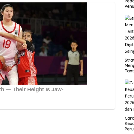
Peda
Penu
Stra
Men
Tan
2026
Digi
Sain
Car
Keua
Per