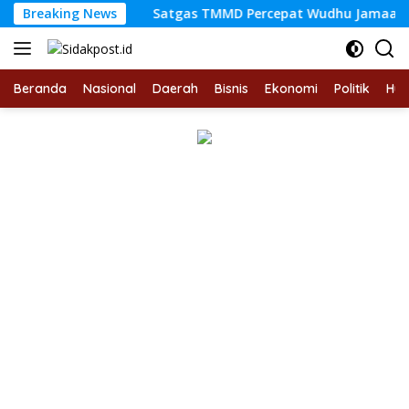
Langsung
asyarakat
Breaking News
Satgas TMMD Percepat Wudhu Jamaah di Lang
ke
konten
Beranda
Nasional
Daerah
Bisnis
Ekonomi
Politik
Hu