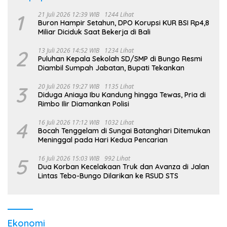
1
21 Juli 2026 12:39 WIB
1244 Lihat
Buron Hampir Setahun, DPO Korupsi KUR BSI Rp4,8
Miliar Diciduk Saat Bekerja di Bali
2
13 Juli 2026 14:52 WIB
1234 Lihat
Puluhan Kepala Sekolah SD/SMP di Bungo Resmi
Diambil Sumpah Jabatan, Bupati Tekankan
3
20 Juli 2026 19:27 WIB
1135 Lihat
Diduga Aniaya Ibu Kandung hingga Tewas, Pria di
Rimbo Ilir Diamankan Polisi
4
16 Juli 2026 17:12 WIB
1032 Lihat
Bocah Tenggelam di Sungai Batanghari Ditemukan
Meninggal pada Hari Kedua Pencarian
5
16 Juli 2026 15:03 WIB
992 Lihat
Dua Korban Kecelakaan Truk dan Avanza di Jalan
Lintas Tebo-Bungo Dilarikan ke RSUD STS
Ekonomi