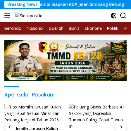
Langsung
Warga, DPRD Jambi Siapkan RDP Jalan Simpang Betung–Pintas
Breaking News
ke
konten
Beranda
Nasional
Daerah
Bisnis
Ekonomi
Politik
Hu
Apel Gelar Pasukan
Tips Memilih Jurusan Kuliah