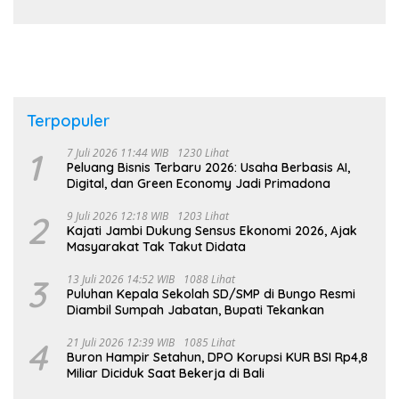
Belajar Adat di Tingkat Kecamatan
Terpopuler
1
7 Juli 2026 11:44 WIB
1230 Lihat
Peluang Bisnis Terbaru 2026: Usaha Berbasis AI,
Digital, dan Green Economy Jadi Primadona
2
9 Juli 2026 12:18 WIB
1203 Lihat
Kajati Jambi Dukung Sensus Ekonomi 2026, Ajak
Masyarakat Tak Takut Didata
3
13 Juli 2026 14:52 WIB
1088 Lihat
Puluhan Kepala Sekolah SD/SMP di Bungo Resmi
Diambil Sumpah Jabatan, Bupati Tekankan
4
21 Juli 2026 12:39 WIB
1085 Lihat
Buron Hampir Setahun, DPO Korupsi KUR BSI Rp4,8
Miliar Diciduk Saat Bekerja di Bali