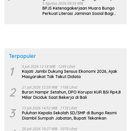
5 Agustus 2026 09:34 WIB
BPJS Ketenagakerjaan Muara Bungo
Perkuat Literasi Jaminan Sosial Bagi
Kader PKK, Dorong Dongkrak UCJ
Terpopuler
1
9 Juli 2026 12:18 WIB
1299 Lihat
Kajati Jambi Dukung Sensus Ekonomi 2026, Ajak
Masyarakat Tak Takut Didata
2
21 Juli 2026 12:39 WIB
1188 Lihat
Buron Hampir Setahun, DPO Korupsi KUR BSI Rp4,8
Miliar Diciduk Saat Bekerja di Bali
3
13 Juli 2026 14:52 WIB
1178 Lihat
Puluhan Kepala Sekolah SD/SMP di Bungo Resmi
Diambil Sumpah Jabatan, Bupati Tekankan
20 Juli 2026 19:27 WIB
1079 Lihat