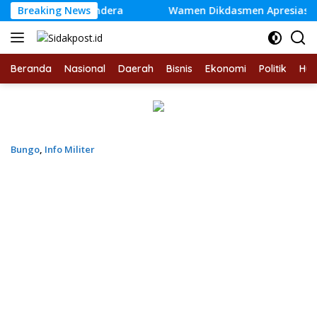
Langsung
asang Bendera
Breaking News
Wamen Dikdasmen Apresiasi Bungo Pintar,
ke
konten
Beranda
Nasional
Daerah
Bisnis
Ekonomi
Politik
Hu
Bungo
,
Info Militer