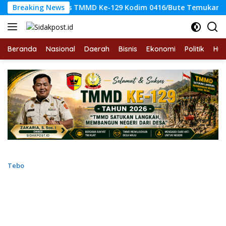
Langsung
Satgas TMMD Ke-129 Kodim 0416/Bute Temukan Sumber Air
Breaking News
ke
konten
Beranda
Nasional
Daerah
Bisnis
Ekonomi
Politik
Hu
Tebo