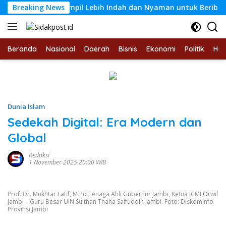
Langsung
rul Fajri Tampil Lebih Indah dan Nyaman untuk Beribadah
Breaking News
ke
konten
Beranda
Nasional
Daerah
Bisnis
Ekonomi
Politik
Hu
Dunia Islam
Sedekah Digital: Era Modern dan
Global
Redaksi
1 November 2025 20:00 WIB
Prof. Dr. Mukhtar Latif, M.Pd Tenaga Ahli Gubernur Jambi, Ketua ICMI Orwil
Jambi – Guru Besar UIN Sulthan Thaha Saifuddin Jambi. Foto: Diskominfo
Provinsi Jambi