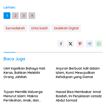
Laman:
1
2
3
4
bersedekah
cinta kasih
Sedekah Digital
Baca Juga
UAH Ingatkan Bahaya Hati
Anjuran Berbuat Adil dalam
Keras, Bahkan Melebihi
Islam, Kunci Mewujudkan
Orang Jahiliah
Kehidupan yang Damai
Tujuan Memiliki Keluarga
Hasad Bisa Membakar Amal
Menurut Islam: Makna
Ibadah, Ini Penjelasan Ustadz
Pernikahan, Anak, dan
Abdul Somad
Kehidupan Rumah Tangga