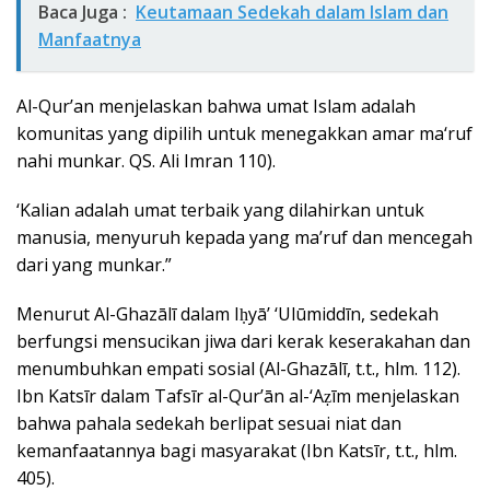
Baca Juga :
Keutamaan Sedekah dalam Islam dan
Manfaatnya
Al-Qur’an menjelaskan bahwa umat Islam adalah
komunitas yang dipilih untuk menegakkan amar ma‘ruf
nahi munkar. QS. Ali Imran 110).
‘Kalian adalah umat terbaik yang dilahirkan untuk
manusia, menyuruh kepada yang ma’ruf dan mencegah
dari yang munkar.”
Menurut Al-Ghazālī dalam Iḥyā’ ‘Ulūmiddīn, sedekah
berfungsi mensucikan jiwa dari kerak keserakahan dan
menumbuhkan empati sosial (Al-Ghazālī, t.t., hlm. 112).
Ibn Katsīr dalam Tafsīr al-Qur’ān al-‘Aẓīm menjelaskan
bahwa pahala sedekah berlipat sesuai niat dan
kemanfaatannya bagi masyarakat (Ibn Katsīr, t.t., hlm.
405).