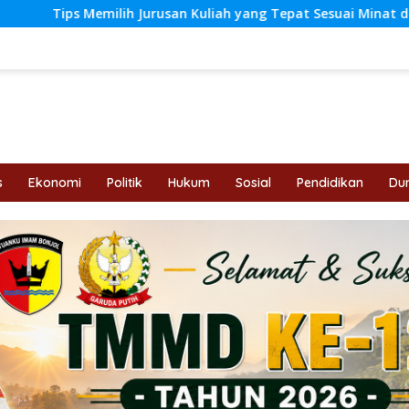
an Kuliah yang Tepat Sesuai Minat dan Peluang Kerja di Tahun
s
Ekonomi
Politik
Hukum
Sosial
Pendidikan
Dun