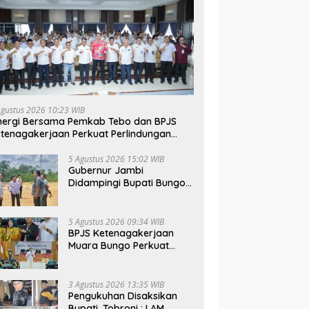
Agustus 2026 10:23 WIB
nergi Bersama Pemkab Tebo dan BPJS
tenagakerjaan Perkuat Perlindungan
kerja hingga ke Desa
5 Agustus 2026 15:02 WIB
Gubernur Jambi
Didampingi Bupati Bungo
Tinjau Pembangunan
Sekolah Rakyat
5 Agustus 2026 09:34 WIB
BPJS Ketenagakerjaan
Muara Bungo Perkuat
Literasi Jaminan Sosial
Bagi Kader PKK, Dorong
Dongkrak UCJ
3 Agustus 2026 13:35 WIB
Pengukuhan Disaksikan
Bupati, Tobroni : LAM