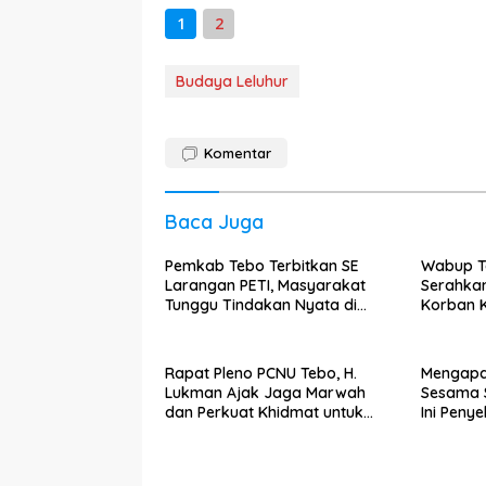
1
2
Budaya Leluhur
Komentar
Baca Juga
Pemkab Tebo Terbitkan SE
Wabup T
Larangan PETI, Masyarakat
Serahka
Tunggu Tindakan Nyata di
Korban 
Lapangan
Rapat Pleno PCNU Tebo, H.
Mengapa
Lukman Ajak Jaga Marwah
Sesama 
dan Perkuat Khidmat untuk
Ini Peny
Warga Nahdliyin