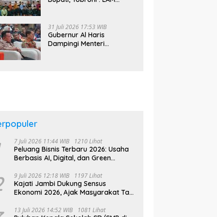
Bungo Bakal Bentuk
Kelompok Belajar Adat di
Tingkat Kecamatan
31 Juli 2026 17:53 WIB
Gubernur Al Haris
Dampingi Menteri
Kebudayaan RI Beri Kuliah
Umum di UNJA
erpopuler
7 Juli 2026 11:44 WIB
1210 Lihat
Peluang Bisnis Terbaru 2026: Usaha
Berbasis AI, Digital, dan Green
Economy Jadi Primadona
2
9 Juli 2026 12:18 WIB
1197 Lihat
Kajati Jambi Dukung Sensus
Ekonomi 2026, Ajak Masyarakat Tak
Takut Didata
13 Juli 2026 14:52 WIB
1081 Lihat