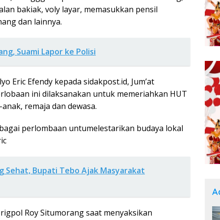
alan bakiak, voly layar, memasukkan pensil
nang dan lainnya.
rang, Suami Lapor ke Polisi
o Eric Efendy kepada sidakpost.id, Jum’at
erlobaan ini dilaksanakan untuk memeriahkan HUT
k-anak, remaja dan dewasa.
rbagai perlombaan untumelestarikan budaya lokal
ic
 Sehat, Bupati Tebo Ajak Masyarakat
A
rigpol Roy Situmorang saat menyaksikan