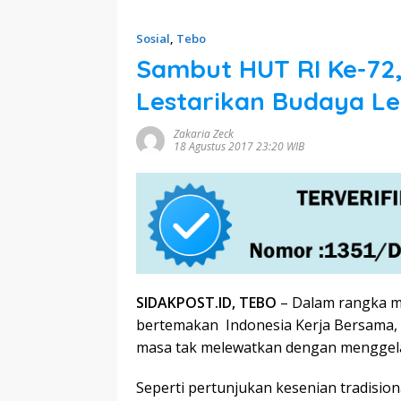
Sosial
,
Tebo
Sambut HUT RI Ke-72
Lestarikan Budaya Le
Zakaria Zeck
18 Agustus 2017 23:20 WIB
SIDAKPOST.ID, TEBO
– Dalam rangka m
bertemakan Indonesia Kerja Bersama, 
masa tak melewatkan dengan menggela
Seperti pertunjukan kesenian tradisio