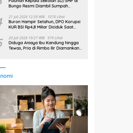
3
Puluhan Kepala Sekolah SD/SMP di
Bungo Resmi Diambil Sumpah
Jabatan, Bupati Tekankan
4
21 Juli 2026 12:39 WIB
1078 Lihat
Buron Hampir Setahun, DPO Korupsi
KUR BSI Rp4,8 Miliar Diciduk Saat
Bekerja di Bali
5
20 Juli 2026 19:27 WIB
979 Lihat
Diduga Aniaya Ibu Kandung hingga
Tewas, Pria di Rimbo Ilir Diamankan
Polisi
onomi