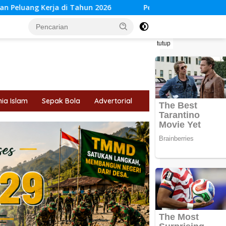
 2026
Peluang Bisnis Berbasis AI: Sektor yang Diprediks
tutup
ia Islam
Sepak Bola
Advertorial