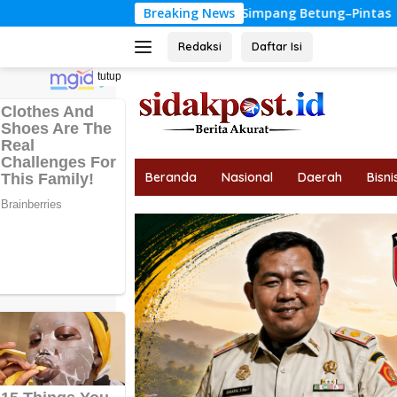
Langsung
an RDP Jalan Simpang Betung–Pintas
Breaking News
Tips Memilih Jurus
ke
konten
Redaksi
Daftar Isi
tutup
Beranda
Nasional
Daerah
Bisni