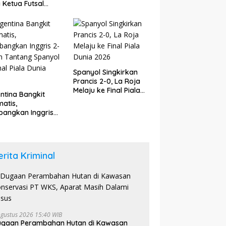
Babak Tambahan
a Ketua Futsal
upaten Bungo
6
Spanyol Singkirkan
Prancis 2-0, La Roja
Melaju ke Final Piala
ntina Bangkit
Dunia 2026
atis,
angkan Inggris
dan Tantang
yol di Final Piala
a 2026
erita Kriminal
Agustus 2026 15:40 WIB
ugaan Perambahan Hutan di Kawasan