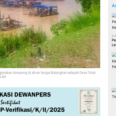
A
6 
Pe
Le
Ke
gunakan dompeng di aliran Sungai Batanghari wilayah Desa Teluk
Lalu