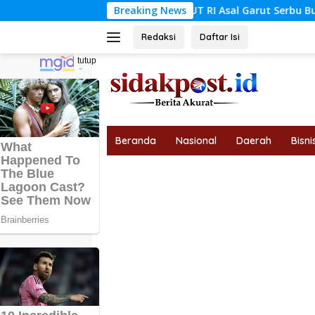
Langsung
dagang Atribut HUT RI Asal Garut Serbu Bungo, Sempat Kanton
Breaking News
ke
konten
Redaksi
Daftar Isi
tutup
Beranda
Nasional
Daerah
Bisni