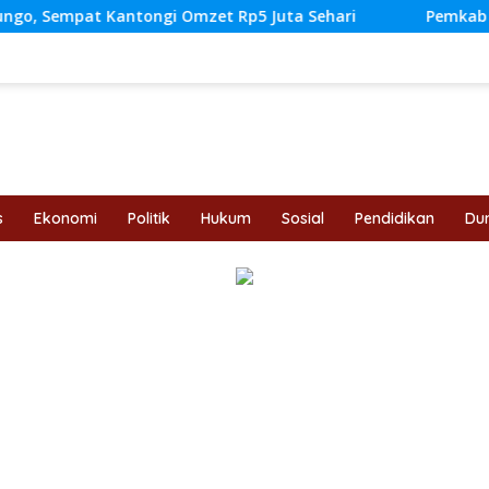
gi Omzet Rp5 Juta Sehari
Pemkab Tebo Perkuat Perlin
s
Ekonomi
Politik
Hukum
Sosial
Pendidikan
Dun