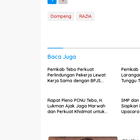
Dompeng
RAZIA
Baca Juga
Pemkab Tebo Perkuat
Pemkab T
Perlindungan Pekerja Lewat
Larangan
Kerja Sama dengan BPJS
Tunggu T
Ketenagakerjaan
Lapanga
Rapat Pleno PCNU Tebo, H.
SMP dan
Lukman Ajak Jaga Marwah
Siapkan 
dan Perkuat Khidmat untuk
Upacara 
Warga Nahdliyin
Purwoda