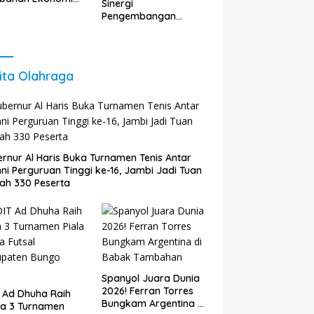
Sinergi
 Agar Tetap
Pengembangan
il dan
Energi untuk Perkuat
kembang
Pertumbuhan
Ekonomi Daerah
ita Olahraga
rnur Al Haris Buka Turnamen Tenis Antar
ni Perguruan Tinggi ke-16, Jambi Jadi Tuan
ah 330 Peserta
Spanyol Juara Dunia
2026! Ferran Torres
 Ad Dhuha Raih
Bungkam Argentina di
ra 3 Turnamen