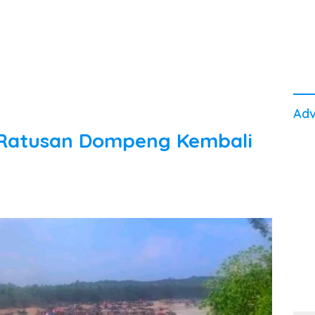
Adv
 Ratusan Dompeng Kembali