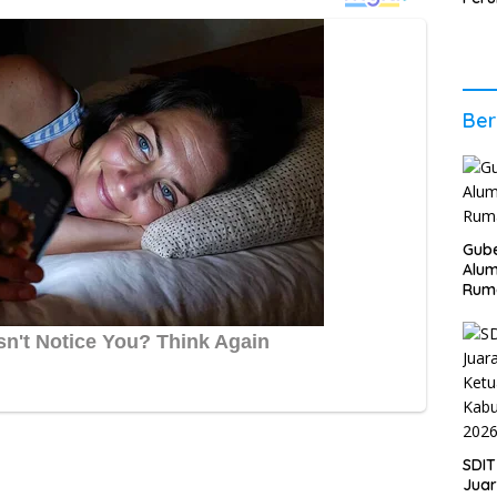
2026
Stab
Ber
Ber
Gube
Alum
Rum
SDIT
Jua