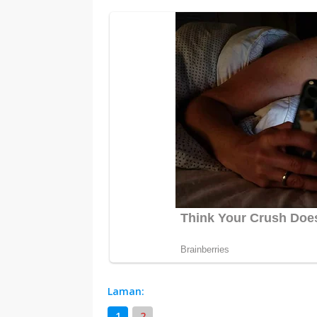
Laman:
1
2