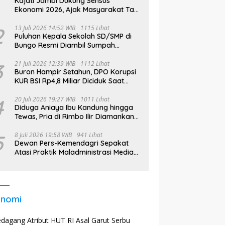
Kajati Jambi Dukung Sensus
Ekonomi 2026, Ajak Masyarakat Tak
Takut Didata
2
13 Juli 2026 14:52 WIB
1115 Lihat
Puluhan Kepala Sekolah SD/SMP di
Bungo Resmi Diambil Sumpah
Jabatan, Bupati Tekankan
3
21 Juli 2026 12:39 WIB
1112 Lihat
Buron Hampir Setahun, DPO Korupsi
KUR BSI Rp4,8 Miliar Diciduk Saat
Bekerja di Bali
4
20 Juli 2026 19:27 WIB
1011 Lihat
Diduga Aniaya Ibu Kandung hingga
Tewas, Pria di Rimbo Ilir Diamankan
Polisi
5
8 Juli 2026 19:58 WIB
941 Lihat
Dewan Pers-Kemendagri Sepakat
Atasi Praktik Maladministrasi Media
di Daerah
onomi