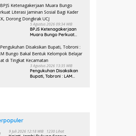
Sekolah Rakyat
5 Agustus 2026 09:34 WIB
BPJS Ketenagakerjaan
Muara Bungo Perkuat
Literasi Jaminan Sosial
Bagi Kader PKK, Dorong
Dongkrak UCJ
3 Agustus 2026 13:35 WIB
Pengukuhan Disaksikan
Bupati, Tobroni : LAM
Bungo Bakal Bentuk
Kelompok Belajar Adat di
Tingkat Kecamatan
erpopuler
9 Juli 2026 12:18 WIB
1230 Lihat