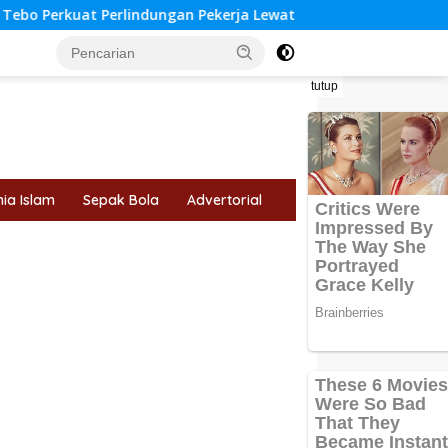
dungan Pekerja Lewat Kerja Sama dengan BPJS Ketenagakerjaan
tutup
ia Islam
Sepak Bola
Advertorial