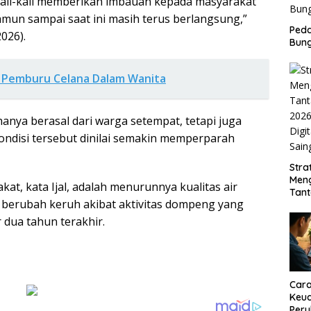
kali-kali memberikan imbauan kepada masyarakat
amun sampai saat ini masih terus berlangsung,”
Peda
2026).
Bung
ng Pemburu Celana Dalam Wanita
anya berasal dari warga setempat, tetapi juga
Kondisi tersebut dinilai semakin memperparah
Stra
Men
t, kata Ijal, adalah menurunnya kualitas air
Tan
ni berubah keruh akibat aktivitas dompeng yang
2026
Digi
dua tahun terakhir.
Sain
Car
Keua
Per