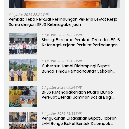
6 Agustus 2026 22:23 WIB
Pemkab Tebo Perkuat Perlindungan Pekerja Lewat Kerja
Sama dengan BPJS Ketenagakerjaan
6 Agustus 2026 10:23 WIB
Sinergi Bersama Pemkab Tebo dan BPJS
Ketenagakerjaan Perkuat Perlindungan
Pekerja hingga ke Desa
5 Agustus 2026 15:02 WIB
Gubernur Jambi Didampingi Bupati
Bungo Tinjau Pembangunan Sekolah
Rakyat
5 Agustus 2026 09:34 WIB
BPJS Ketenagakerjaan Muara Bungo
Perkuat Literasi Jaminan Sosial Bagi
Kader PKK, Dorong Dongkrak UCJ
3 Agustus 2026 13:35 WIB
Pengukuhan Disaksikan Bupati, Tobroni :
LAM Bungo Bakal Bentuk Kelompok
Belajar Adat di Tingkat Kecamatan