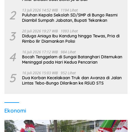
2
13 Juli 2026 14:52 WIB
1194 Lihat
Puluhan Kepala Sekolah SD/SMP di Bungo Resmi
Diambil Sumpah Jabatan, Bupati Tekankan
3
20 Juli 2026 19:27 WIB
1093 Lihat
Diduga Aniaya Ibu Kandung hingga Tewas, Pria di
Rimbo Ilir Diamankan Polisi
4
16 Juli 2026 17:12 WIB
984 Lihat
Bocah Tenggelam di Sungai Batanghari Ditemukan
Meninggal pada Hari Kedua Pencarian
5
16 Juli 2026 15:03 WIB
952 Lihat
Dua Korban Kecelakaan Truk dan Avanza di Jalan
Lintas Tebo-Bungo Dilarikan ke RSUD STS
Ekonomi