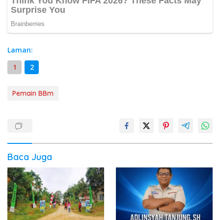
Laman:
1
2
Pemain BBm
Baca Juga