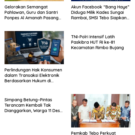
Gelorakan Semangat
Akun Facebook “Bang Haye”
Pahlawan, Guru dan Santri
Diduga Milik Kades Sungai
Ponpes Al Amanah Pasang
Rambai, SMSI Tebo Siapkan
Bendera
Laporan
TNI-Polri Intensif Latih
Paskibra HUT RI ke-81
Kecamatan Rimbo Bujang
Perlindungan Hak Konsumen
dalam Transaksi Elektronik
Berdasarkan Hukum di
Indonesia
Simpang Betung–Pintas
Terancam Kembali Tak
Dianggarkan, Warga 11 Desa
Kirim Ultimatum ke Pemprov
Jambi
Pemkab Tebo Perkuat