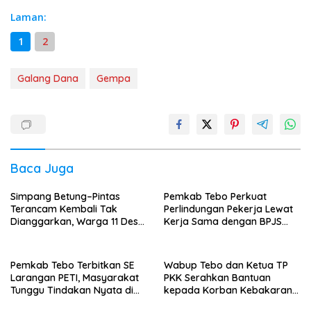
Laman:
1
2
Galang Dana
Gempa
Baca Juga
Simpang Betung–Pintas
Pemkab Tebo Perkuat
Terancam Kembali Tak
Perlindungan Pekerja Lewat
Dianggarkan, Warga 11 Desa
Kerja Sama dengan BPJS
Kirim Ultimatum ke Pemprov
Ketenagakerjaan
Jambi
Pemkab Tebo Terbitkan SE
Wabup Tebo dan Ketua TP
Larangan PETI, Masyarakat
PKK Serahkan Bantuan
Tunggu Tindakan Nyata di
kepada Korban Kebakaran
Lapangan
Rumah