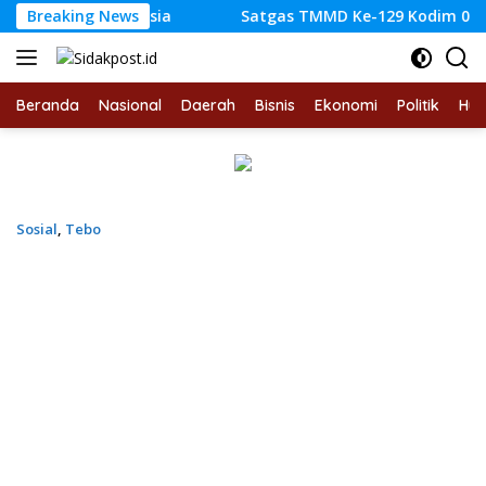
Langsung
 Indonesia
Breaking News
Satgas TMMD Ke-129 Kodim 0416/Bute Tem
ke
konten
Beranda
Nasional
Daerah
Bisnis
Ekonomi
Politik
Hu
Sosial
,
Tebo