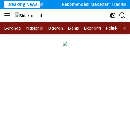
Langsung
 Kebanggaan
Breaking News
Rekomendasi Makanan Tradisional Indones
ke
konten
Beranda
Nasional
Daerah
Bisnis
Ekonomi
Politik
Hu