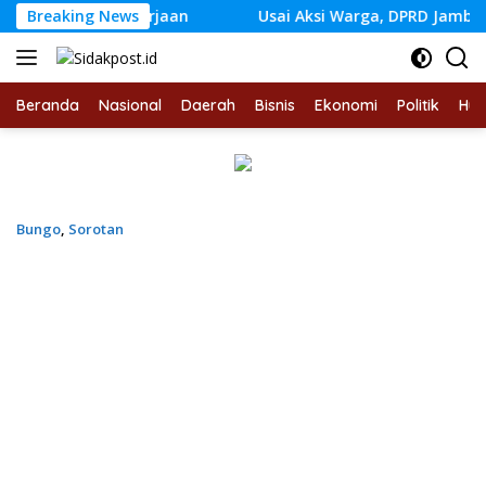
Langsung
tenagakerjaan
Breaking News
Usai Aksi Warga, DPRD Jambi Siapkan R
ke
konten
Beranda
Nasional
Daerah
Bisnis
Ekonomi
Politik
Hu
Bungo
,
Sorotan