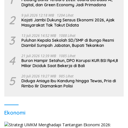
Digital, dan Green Economy Jadi Primadona
2
9 Juli 2026 12:18 WIB
1204 Lihat
Kajati Jambi Dukung Sensus Ekonomi 2026, Ajak
Masyarakat Tak Takut Didata
3
13 Juli 2026 14:52 WIB
1088 Lihat
Puluhan Kepala Sekolah SD/SMP di Bungo Resmi
Diambil Sumpah Jabatan, Bupati Tekankan
4
21 Juli 2026 12:39 WIB
1085 Lihat
Buron Hampir Setahun, DPO Korupsi KUR BSI Rp4,8
Miliar Diciduk Saat Bekerja di Bali
5
20 Juli 2026 19:27 WIB
985 Lihat
Diduga Aniaya Ibu Kandung hingga Tewas, Pria di
Rimbo Ilir Diamankan Polisi
Ekonomi