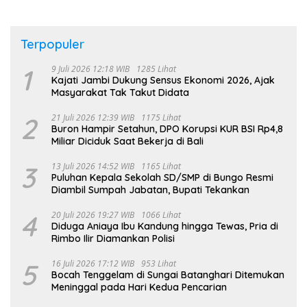
Terpopuler
1
9 Juli 2026 12:18 WIB
1285 Lihat
Kajati Jambi Dukung Sensus Ekonomi 2026, Ajak
Masyarakat Tak Takut Didata
2
21 Juli 2026 12:39 WIB
1175 Lihat
Buron Hampir Setahun, DPO Korupsi KUR BSI Rp4,8
Miliar Diciduk Saat Bekerja di Bali
3
13 Juli 2026 14:52 WIB
1165 Lihat
Puluhan Kepala Sekolah SD/SMP di Bungo Resmi
Diambil Sumpah Jabatan, Bupati Tekankan
4
20 Juli 2026 19:27 WIB
1066 Lihat
Diduga Aniaya Ibu Kandung hingga Tewas, Pria di
Rimbo Ilir Diamankan Polisi
5
16 Juli 2026 17:12 WIB
953 Lihat
Bocah Tenggelam di Sungai Batanghari Ditemukan
Meninggal pada Hari Kedua Pencarian