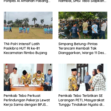
Ponpes Al Amanah Pasang
Rambai, SMSI Tebo Siapkan
Bendera
Laporan
TNI-Polri Intensif Latih
Simpang Betung–Pintas
Paskibra HUT RI ke-81
Terancam Kembali Tak
Kecamatan Rimbo Bujang
Dianggarkan, Warga 11 Desa
Kirim Ultimatum ke Pemprov
Jambi
Pemkab Tebo Perkuat
Pemkab Tebo Terbitkan SE
Perlindungan Pekerja Lewat
Larangan PETI, Masyarakat
Kerja Sama dengan BPJS
Tunggu Tindakan Nyata di
Ketenagakerjaan
Lapangan