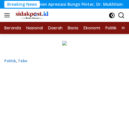
Langsung
en Apresiasi Bungo Pintar, Dr. Mukhlisin: Inovasi Digital Har
Breaking News
ke
konten
Beranda
Nasional
Daerah
Bisnis
Ekonomi
Politik
Hu
Politik
,
Tebo