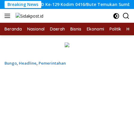
Langsung
as TMMD Ke-129 Kodim 0416/Bute Temukan Sumber Air Bersih
Breaking News
ke
konten
Beranda
Nasional
Daerah
Bisnis
Ekonomi
Politik
Hu
Bungo
,
Headline
,
Pemerintahan