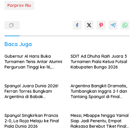
Porprov Riu
Baca Juga
Gubernur Al Haris Buka
SDIT Ad Dhuha Raih Juara 3
Turnamen Tenis Antar Alumni
Turnamen Piala Ketua Futsal
Perguruan Tinggi ke-16,
Kabupaten Bungo 2026
Jambi Jadi Tuan Rumah 330
Peserta
Spanyol Juara Dunia 2026!
Argentina Bangkit Dramatis,
Ferran Torres Bungkam
Tumbangkan Inggris 2-1 dan
Argentina di Babak
Tantang Spanyol di Final
Tambahan
Piala Dunia 2026
Spanyol Singkirkan Prancis
Messi, Mbappe hingga Yamal
2-0, La Roja Melaju ke Final
Siap Jadi Penentu, Empat
Piala Dunia 2026
Raksasa Berebut Tiket Final
Piala Dunia 2026