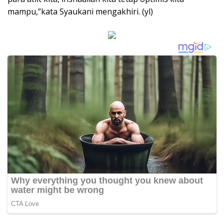
mampu,”kata Syaukani mengakhiri. (yl)