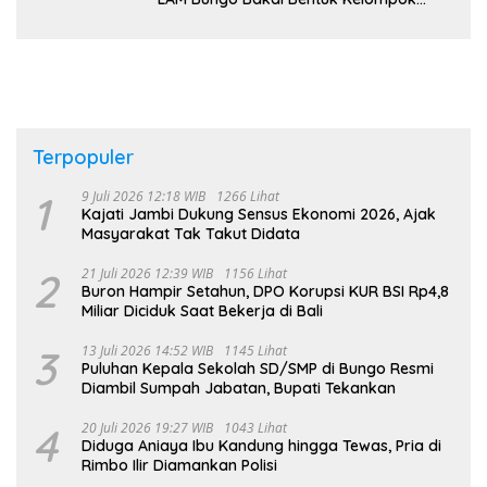
Belajar Adat di Tingkat Kecamatan
Terpopuler
1
9 Juli 2026 12:18 WIB
1266 Lihat
Kajati Jambi Dukung Sensus Ekonomi 2026, Ajak
Masyarakat Tak Takut Didata
2
21 Juli 2026 12:39 WIB
1156 Lihat
Buron Hampir Setahun, DPO Korupsi KUR BSI Rp4,8
Miliar Diciduk Saat Bekerja di Bali
3
13 Juli 2026 14:52 WIB
1145 Lihat
Puluhan Kepala Sekolah SD/SMP di Bungo Resmi
Diambil Sumpah Jabatan, Bupati Tekankan
4
20 Juli 2026 19:27 WIB
1043 Lihat
Diduga Aniaya Ibu Kandung hingga Tewas, Pria di
Rimbo Ilir Diamankan Polisi