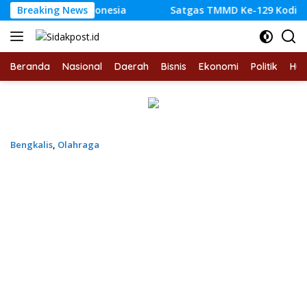
Langsung
um di Indonesia
Breaking News
Satgas TMMD Ke-129 Kodim 0416/Bute
ke
konten
Beranda
Nasional
Daerah
Bisnis
Ekonomi
Politik
Hu
Bengkalis
,
Olahraga