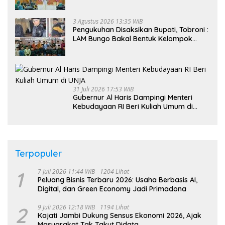
Kader PKK, Dorong Dongkrak UCJ
3 Agustus 2026 13:35 WIB
Pengukuhan Disaksikan Bupati, Tobroni :
LAM Bungo Bakal Bentuk Kelompok
Belajar Adat di Tingkat Kecamatan
31 Juli 2026 17:53 WIB
Gubernur Al Haris Dampingi Menteri
Kebudayaan RI Beri Kuliah Umum di
UNJA
Terpopuler
1
7 Juli 2026 11:44 WIB
1204 Lihat
Peluang Bisnis Terbaru 2026: Usaha Berbasis AI,
Digital, dan Green Economy Jadi Primadona
2
9 Juli 2026 12:18 WIB
1194 Lihat
Kajati Jambi Dukung Sensus Ekonomi 2026, Ajak
Masyarakat Tak Takut Didata