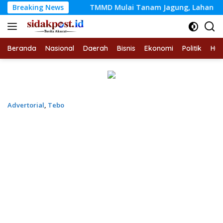
Langsung
urna
Breaking News
TMMD Mulai Tanam Jagung, Lahan Tidur Disulap 
ke
konten
Beranda
Nasional
Daerah
Bisnis
Ekonomi
Politik
Hu
Advertorial
,
Tebo