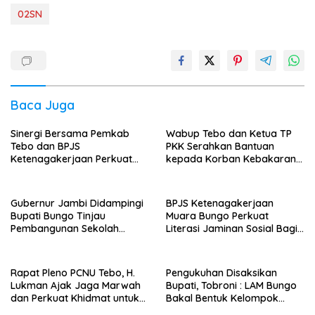
02SN
Baca Juga
Sinergi Bersama Pemkab
Wabup Tebo dan Ketua TP
Tebo dan BPJS
PKK Serahkan Bantuan
Ketenagakerjaan Perkuat
kepada Korban Kebakaran
Perlindungan Pekerja hingga
Rumah
ke Desa
Gubernur Jambi Didampingi
BPJS Ketenagakerjaan
Bupati Bungo Tinjau
Muara Bungo Perkuat
Pembangunan Sekolah
Literasi Jaminan Sosial Bagi
Rakyat
Kader PKK, Dorong
Dongkrak UCJ
Rapat Pleno PCNU Tebo, H.
Pengukuhan Disaksikan
Lukman Ajak Jaga Marwah
Bupati, Tobroni : LAM Bungo
dan Perkuat Khidmat untuk
Bakal Bentuk Kelompok
Warga Nahdliyin
Belajar Adat di Tingkat