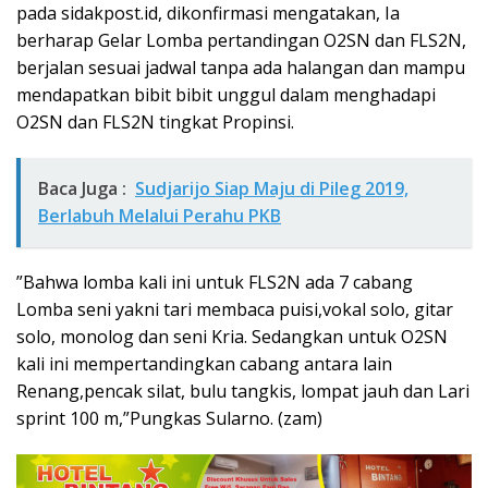
pada sidakpost.id, dikonfirmasi mengatakan, Ia
berharap Gelar Lomba pertandingan O2SN dan FLS2N,
berjalan sesuai jadwal tanpa ada halangan dan mampu
mendapatkan bibit bibit unggul dalam menghadapi
O2SN dan FLS2N tingkat Propinsi.
Baca Juga :
Sudjarijo Siap Maju di Pileg 2019,
Berlabuh Melalui Perahu PKB
”Bahwa lomba kali ini untuk FLS2N ada 7 cabang
Lomba seni yakni tari membaca puisi,vokal solo, gitar
solo, monolog dan seni Kria. Sedangkan untuk O2SN
kali ini mempertandingkan cabang antara lain
Renang,pencak silat, bulu tangkis, lompat jauh dan Lari
sprint 100 m,”Pungkas Sularno. (zam)