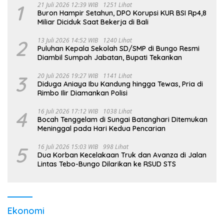
1
21 Juli 2026 12:39 WIB
1251 Lihat
Buron Hampir Setahun, DPO Korupsi KUR BSI Rp4,8
Miliar Diciduk Saat Bekerja di Bali
2
13 Juli 2026 14:52 WIB
1240 Lihat
Puluhan Kepala Sekolah SD/SMP di Bungo Resmi
Diambil Sumpah Jabatan, Bupati Tekankan
3
20 Juli 2026 19:27 WIB
1141 Lihat
Diduga Aniaya Ibu Kandung hingga Tewas, Pria di
Rimbo Ilir Diamankan Polisi
4
16 Juli 2026 17:12 WIB
1038 Lihat
Bocah Tenggelam di Sungai Batanghari Ditemukan
Meninggal pada Hari Kedua Pencarian
5
16 Juli 2026 15:03 WIB
998 Lihat
Dua Korban Kecelakaan Truk dan Avanza di Jalan
Lintas Tebo-Bungo Dilarikan ke RSUD STS
Ekonomi