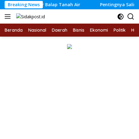
Langsung
rometer Balap Tanah Air
Breaking News
Pentingnya Saling Mengharg
ke
konten
Beranda
Nasional
Daerah
Bisnis
Ekonomi
Politik
Hu