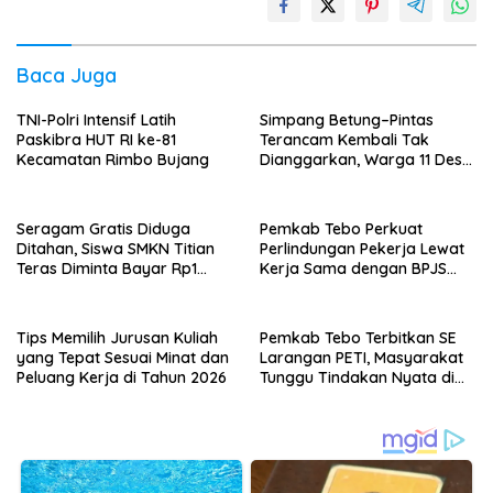
Baca Juga
TNI-Polri Intensif Latih
Simpang Betung–Pintas
Paskibra HUT RI ke-81
Terancam Kembali Tak
Kecamatan Rimbo Bujang
Dianggarkan, Warga 11 Desa
Kirim Ultimatum ke Pemprov
Jambi
Seragam Gratis Diduga
Pemkab Tebo Perkuat
Ditahan, Siswa SMKN Titian
Perlindungan Pekerja Lewat
Teras Diminta Bayar Rp1
Kerja Sama dengan BPJS
Juta?
Ketenagakerjaan
Tips Memilih Jurusan Kuliah
Pemkab Tebo Terbitkan SE
yang Tepat Sesuai Minat dan
Larangan PETI, Masyarakat
Peluang Kerja di Tahun 2026
Tunggu Tindakan Nyata di
Lapangan