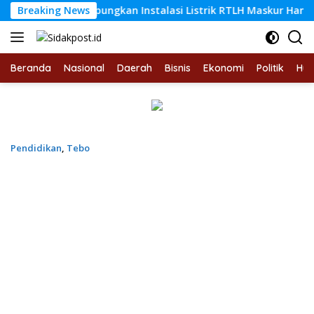
Langsung
ute Rampungkan Instalasi Listrik RTLH Maskur Hanapi
Breaking News
ke
konten
Beranda
Nasional
Daerah
Bisnis
Ekonomi
Politik
Hu
Pendidikan
,
Tebo