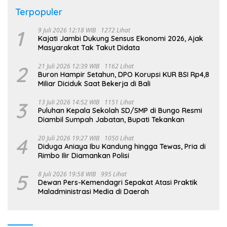
Terpopuler
1
9 Juli 2026 12:18 WIB
1272 Lihat
Kajati Jambi Dukung Sensus Ekonomi 2026, Ajak
Masyarakat Tak Takut Didata
2
21 Juli 2026 12:39 WIB
1162 Lihat
Buron Hampir Setahun, DPO Korupsi KUR BSI Rp4,8
Miliar Diciduk Saat Bekerja di Bali
3
13 Juli 2026 14:52 WIB
1151 Lihat
Puluhan Kepala Sekolah SD/SMP di Bungo Resmi
Diambil Sumpah Jabatan, Bupati Tekankan
4
20 Juli 2026 19:27 WIB
1050 Lihat
Diduga Aniaya Ibu Kandung hingga Tewas, Pria di
Rimbo Ilir Diamankan Polisi
5
8 Juli 2026 19:58 WIB
995 Lihat
Dewan Pers-Kemendagri Sepakat Atasi Praktik
Maladministrasi Media di Daerah