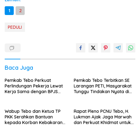
1
2
PEDULI
Baca Juga
Pemkab Tebo Perkuat
Pemkab Tebo Terbitkan SE
Perlindungan Pekerja Lewat
Larangan PETI, Masyarakat
Kerja Sama dengan BPJS
Tunggu Tindakan Nyata di
Ketenagakerjaan
Lapangan
Wabup Tebo dan Ketua TP
Rapat Pleno PCNU Tebo, H.
PKK Serahkan Bantuan
Lukman Ajak Jaga Marwah
kepada Korban Kebakaran
dan Perkuat Khidmat untuk
Rumah
Warga Nahdliyin