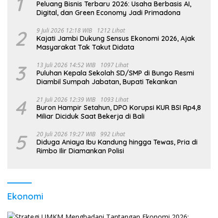
1
Peluang Bisnis Terbaru 2026: Usaha Berbasis AI,
Digital, dan Green Economy Jadi Primadona
2
9 Juli 2026 12:18 WIB
1212 Lihat
Kajati Jambi Dukung Sensus Ekonomi 2026, Ajak
Masyarakat Tak Takut Didata
3
13 Juli 2026 14:52 WIB
1097 Lihat
Puluhan Kepala Sekolah SD/SMP di Bungo Resmi
Diambil Sumpah Jabatan, Bupati Tekankan
4
21 Juli 2026 12:39 WIB
1093 Lihat
Buron Hampir Setahun, DPO Korupsi KUR BSI Rp4,8
Miliar Diciduk Saat Bekerja di Bali
5
20 Juli 2026 19:27 WIB
992 Lihat
Diduga Aniaya Ibu Kandung hingga Tewas, Pria di
Rimbo Ilir Diamankan Polisi
Ekonomi