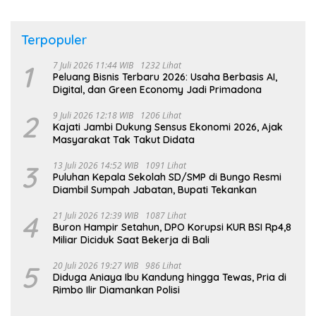
Terpopuler
1
7 Juli 2026 11:44 WIB
1232 Lihat
Peluang Bisnis Terbaru 2026: Usaha Berbasis AI,
Digital, dan Green Economy Jadi Primadona
2
9 Juli 2026 12:18 WIB
1206 Lihat
Kajati Jambi Dukung Sensus Ekonomi 2026, Ajak
Masyarakat Tak Takut Didata
3
13 Juli 2026 14:52 WIB
1091 Lihat
Puluhan Kepala Sekolah SD/SMP di Bungo Resmi
Diambil Sumpah Jabatan, Bupati Tekankan
4
21 Juli 2026 12:39 WIB
1087 Lihat
Buron Hampir Setahun, DPO Korupsi KUR BSI Rp4,8
Miliar Diciduk Saat Bekerja di Bali
5
20 Juli 2026 19:27 WIB
986 Lihat
Diduga Aniaya Ibu Kandung hingga Tewas, Pria di
Rimbo Ilir Diamankan Polisi