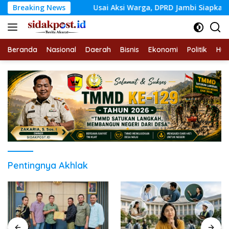
Langsung
agakerjaan
Breaking News
Usai Aksi Warga, DPRD Jambi Siapkan RDP 
ke
konten
Beranda
Nasional
Daerah
Bisnis
Ekonomi
Politik
Hu
Pentingnya Akhlak