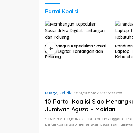
Partai Koalisi
ensif Latih Paskibra
Membangun Kepedulian Sosial
Panduan
1 Kecamatan Rimbo
di Era Digital: Tantangan dan
Laptop T
Peluang
Kebutuh
Bungo
,
Politik
18 September 2024 16:44 WIB
10 Partai Koalisi Siap Menangk
Jumiwan Aguza – Maidan
SIDAKPOST.ID,BUNGO – Dua puluh anggota DPRD 
partai koalisi siap menangkan pasangan Jumiw