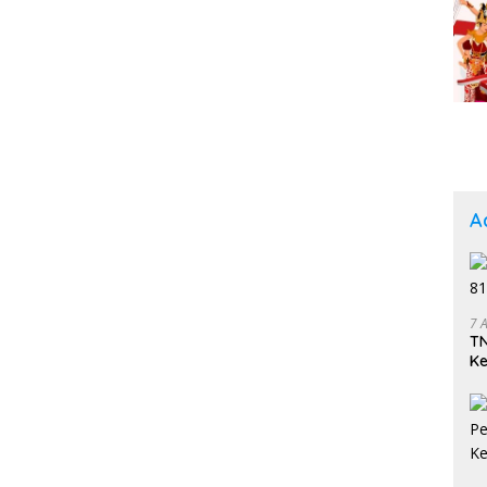
A
7 
TN
K