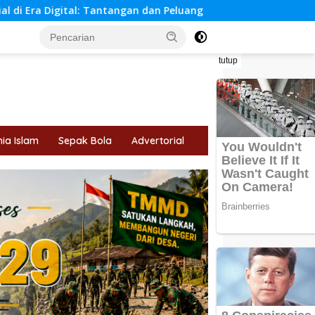
Tantangan dan Peluang
Panduan Lengkap Memilih Lapto
tutup
ia Islam
Sepak Bola
Advertorial