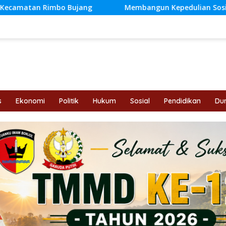
 Bujang
Membangun Kepedulian Sosial di Era Digital: 
s
Ekonomi
Politik
Hukum
Sosial
Pendidikan
Dun