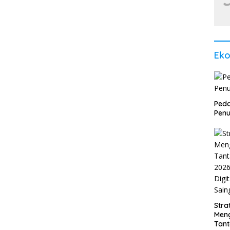
Ek
Peda
Penu
Stra
Men
Tan