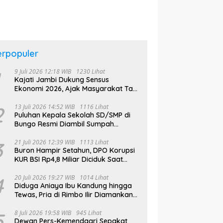
Dongkrak UCJ
erpopuler
9 Juli 2026 12:18 WIB
1230 Lihat
Kajati Jambi Dukung Sensus
Ekonomi 2026, Ajak Masyarakat Tak
Takut Didata
2
13 Juli 2026 14:52 WIB
1116 Lihat
Puluhan Kepala Sekolah SD/SMP di
Bungo Resmi Diambil Sumpah
Jabatan, Bupati Tekankan
3
21 Juli 2026 12:39 WIB
1113 Lihat
Buron Hampir Setahun, DPO Korupsi
KUR BSI Rp4,8 Miliar Diciduk Saat
Bekerja di Bali
4
20 Juli 2026 19:27 WIB
1014 Lihat
Diduga Aniaya Ibu Kandung hingga
Tewas, Pria di Rimbo Ilir Diamankan
Polisi
5
8 Juli 2026 19:58 WIB
945 Lihat
Dewan Pers-Kemendagri Sepakat