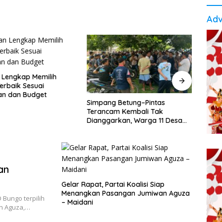
Adv
 Lengkap Memilih
Peda
erbaik Sesuai
Bung
an dan Budget
Omzet
Simpang Betung–Pintas
Terancam Kembali Tak
Dianggarkan, Warga 11 Desa
Kirim Ultimatum ke Pemprov
Jambi
an
Gelar Rapat, Partai Koalisi Siap
Menangkan Pasangan Jumiwan Aguza
Bungo terpilih
– Maidani
an Aguza,…