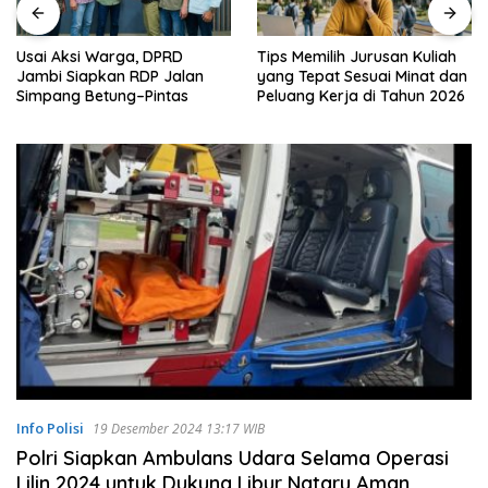
Tips Memilih Jurusan Kuliah
Peluang Bisnis Berbasis A
an
yang Tepat Sesuai Minat dan
Sektor yang Diprediksi
Peluang Kerja di Tahun 2026
Tumbuh Paling Cepat Ta
Ini
Info Polisi
19 Desember 2024 13:17 WIB
Polri Siapkan Ambulans Udara Selama Operasi
Lilin 2024 untuk Dukung Libur Nataru Aman