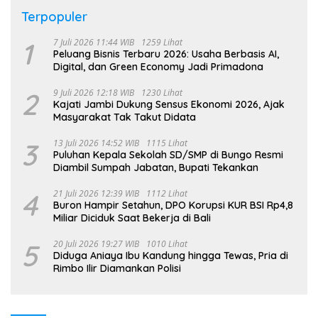
Terpopuler
1
7 Juli 2026 11:44 WIB
1259 Lihat
Peluang Bisnis Terbaru 2026: Usaha Berbasis AI,
Digital, dan Green Economy Jadi Primadona
2
9 Juli 2026 12:18 WIB
1230 Lihat
Kajati Jambi Dukung Sensus Ekonomi 2026, Ajak
Masyarakat Tak Takut Didata
3
13 Juli 2026 14:52 WIB
1115 Lihat
Puluhan Kepala Sekolah SD/SMP di Bungo Resmi
Diambil Sumpah Jabatan, Bupati Tekankan
4
21 Juli 2026 12:39 WIB
1112 Lihat
Buron Hampir Setahun, DPO Korupsi KUR BSI Rp4,8
Miliar Diciduk Saat Bekerja di Bali
5
20 Juli 2026 19:27 WIB
1010 Lihat
Diduga Aniaya Ibu Kandung hingga Tewas, Pria di
Rimbo Ilir Diamankan Polisi