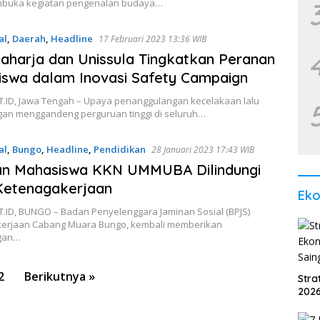
buka kegiatan pengenalan budaya…
al
,
Daerah
,
Headline
17 Februari 2023 13:36 WIB
aharja dan Unissula Tingkatkan Peranan
swa dalam Inovasi Safety Campaign
.ID, Jawa Tengah – Upaya penanggulangan kecelakaan lalu
ngan menggandeng perguruan tinggi di seluruh…
al
,
Bungo
,
Headline
,
Pendidikan
28 Januari 2023 17:43 WIB
an Mahasiswa KKN UMMUBA Dilindungi
Ketenagakerjaan
Ek
.ID, BUNGO – Badan Penyelenggara Jaminan Sosial (BPJS)
erjaan Cabang Muara Bungo, kembali memberikan
ngan…
2
Berikutnya »
Str
2026