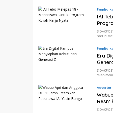
Pendidik
IAI Te
Progra
SIDAKPOST.
hari ini 
Pendidik
Era Di
Genera
SIDAKPOST.
telah mem
Advertori
Wabup
Resmik
SIDAKPOST