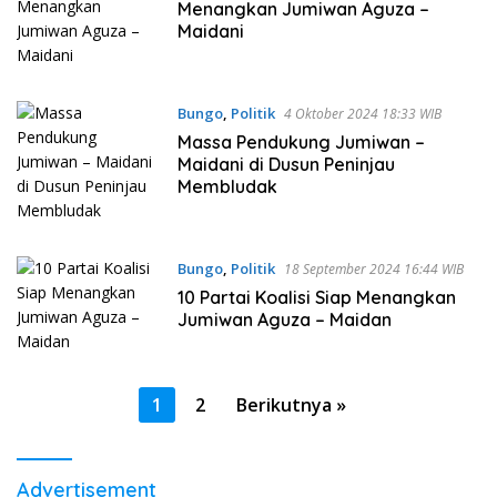
Menangkan Jumiwan Aguza –
Maidani
Bungo
,
Politik
4 Oktober 2024 18:33 WIB
Massa Pendukung Jumiwan –
Maidani di Dusun Peninjau
Membludak
Bungo
,
Politik
18 September 2024 16:44 WIB
10 Partai Koalisi Siap Menangkan
Jumiwan Aguza – Maidan
Paginasi
1
2
Berikutnya »
pos
Advertisement