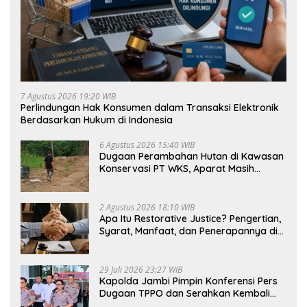
7 Agustus 2026 19:20 WIB
Perlindungan Hak Konsumen dalam Transaksi Elektronik
Berdasarkan Hukum di Indonesia
6 Agustus 2026 15:40 WIB
Dugaan Perambahan Hutan di Kawasan
Konservasi PT WKS, Aparat Masih
Dalami Kasus
2 Agustus 2026 18:10 WIB
Apa Itu Restorative Justice? Pengertian,
Syarat, Manfaat, dan Penerapannya di
Indonesia
29 Juli 2026 23:27 WIB
Kapolda Jambi Pimpin Konferensi Pers
Dugaan TPPO dan Serahkan Kembali
Bayi 8 Bulan kepada Ibu Kandung