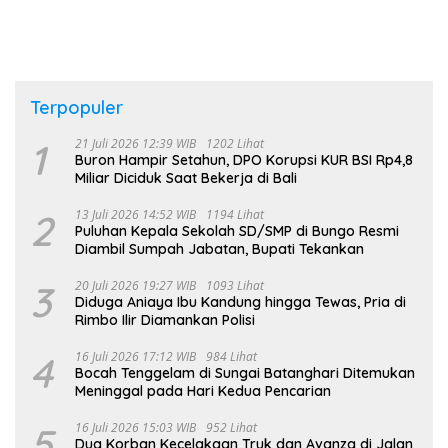
Terpopuler
1
21 Juli 2026 12:39 WIB
1202 Lihat
Buron Hampir Setahun, DPO Korupsi KUR BSI Rp4,8
Miliar Diciduk Saat Bekerja di Bali
2
13 Juli 2026 14:52 WIB
1194 Lihat
Puluhan Kepala Sekolah SD/SMP di Bungo Resmi
Diambil Sumpah Jabatan, Bupati Tekankan
3
20 Juli 2026 19:27 WIB
1093 Lihat
Diduga Aniaya Ibu Kandung hingga Tewas, Pria di
Rimbo Ilir Diamankan Polisi
4
16 Juli 2026 17:12 WIB
984 Lihat
Bocah Tenggelam di Sungai Batanghari Ditemukan
Meninggal pada Hari Kedua Pencarian
5
16 Juli 2026 15:03 WIB
952 Lihat
Dua Korban Kecelakaan Truk dan Avanza di Jalan