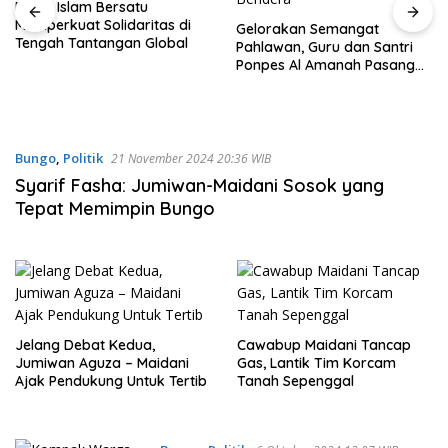
Gelorakan Semangat
Wamen Dikdasmen Apresiasi
Pahlawan, Guru dan Santri
Bungo Pintar, Dr. Mukhlisin:
Ponpes Al Amanah Pasang
Inovasi Digital Harus Beri
Bendera
Manfaat bagi Anak
Bungo
,
Politik
21 November 2024 20:36 WIB
Syarif Fasha: Jumiwan-Maidani Sosok yang
Tepat Memimpin Bungo
Jelang Debat Kedua,
Cawabup Maidani Tancap
Jumiwan Aguza – Maidani
Gas, Lantik Tim Korcam
Ajak Pendukung Untuk Tertib
Tanah Sepenggal