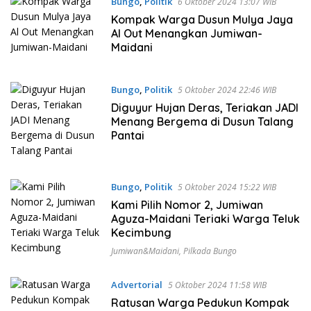
Bungo
,
Politik
6 Oktober 2024 13:07 WIB
Kompak Warga Dusun Mulya Jaya
Al Out Menangkan Jumiwan-
Maidani
Bungo
,
Politik
5 Oktober 2024 22:46 WIB
Diguyur Hujan Deras, Teriakan JADI
Menang Bergema di Dusun Talang
Pantai
Bungo
,
Politik
5 Oktober 2024 15:22 WIB
Kami Pilih Nomor 2, Jumiwan
Aguza-Maidani Teriaki Warga Teluk
Kecimbung
Jumiwan&Maidani
,
Pilkada Bungo
Advertorial
5 Oktober 2024 11:58 WIB
Ratusan Warga Pedukun Kompak