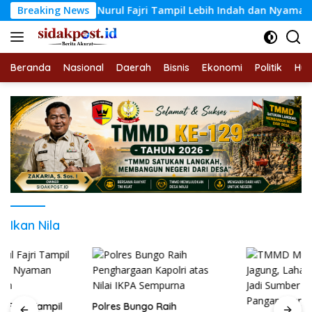
Langsung
anggar Nurul Fajri Tampil Lebih Indah dan Nyaman untuk Beri
Breaking News
ke
konten
Beranda
Nasional
Daerah
Bisnis
Ekonomi
Politik
Hu
Ikan Nila
Polres Bungo Raih