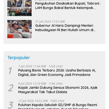
Pengukuhan Disaksikan Bupati, Tobroni :
LAM Bungo Bakal Bentuk Kelompok
Belajar Adat di Tingkat Kecamatan
31 Juli 2026 17:53 WIB
Gubernur Al Haris Dampingi Menteri
Kebudayaan RI Beri Kuliah Umum di
UNJA
Terpopuler
1
7 Juli 2026 11:44 WIB
1208 Lihat
Peluang Bisnis Terbaru 2026: Usaha Berbasis AI,
Digital, dan Green Economy Jadi Primadona
2
9 Juli 2026 12:18 WIB
1196 Lihat
Kajati Jambi Dukung Sensus Ekonomi 2026, Ajak
Masyarakat Tak Takut Didata
3
13 Juli 2026 14:52 WIB
1080 Lihat
Puluhan Kepala Sekolah SD/SMP di Bungo Resmi