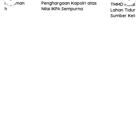
Penghargaan Kapolri atas
TMMD Mulai Tanam Jagung,
Nilai IKPA Sempurna
Lahan Tidur Disulap Jadi
Sumber Ketahanan Pangan
Warga