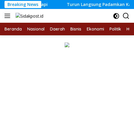
Langsung
ulai Tampak Rapi
Breaking News
Turun Langsung Padamkan Karhutla di 
ke
konten
Beranda
Nasional
Daerah
Bisnis
Ekonomi
Politik
Hu