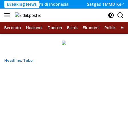
Langsung
kan Hukum di Indonesia
Breaking News
Satgas TMMD Ke-129 Kodim 041
ke
konten
Beranda
Nasional
Daerah
Bisnis
Ekonomi
Politik
Hu
Headline
,
Tebo