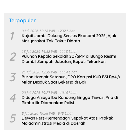
Terpopuler
1
9 Juli 2026 12:18 WIB
1232 Lihat
Kajati Jambi Dukung Sensus Ekonomi 2026, Ajak
Masyarakat Tak Takut Didata
2
13 Juli 2026 14:52 WIB
1118 Lihat
Puluhan Kepala Sekolah SD/SMP di Bungo Resmi
Diambil Sumpah Jabatan, Bupati Tekankan
3
21 Juli 2026 12:39 WIB
1114 Lihat
Buron Hampir Setahun, DPO Korupsi KUR BSI Rp4,8
Miliar Diciduk Saat Bekerja di Bali
4
20 Juli 2026 19:27 WIB
1016 Lihat
Diduga Aniaya Ibu Kandung hingga Tewas, Pria di
Rimbo Ilir Diamankan Polisi
5
8 Juli 2026 19:58 WIB
948 Lihat
Dewan Pers-Kemendagri Sepakat Atasi Praktik
Maladministrasi Media di Daerah