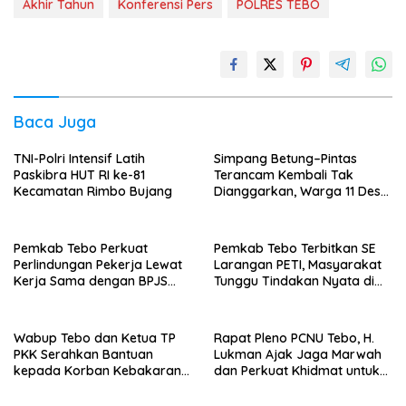
Akhir Tahun
Konferensi Pers
POLRES TEBO
Baca Juga
TNI-Polri Intensif Latih
Simpang Betung–Pintas
Paskibra HUT RI ke-81
Terancam Kembali Tak
Kecamatan Rimbo Bujang
Dianggarkan, Warga 11 Desa
Kirim Ultimatum ke Pemprov
Jambi
Pemkab Tebo Perkuat
Pemkab Tebo Terbitkan SE
Perlindungan Pekerja Lewat
Larangan PETI, Masyarakat
Kerja Sama dengan BPJS
Tunggu Tindakan Nyata di
Ketenagakerjaan
Lapangan
Wabup Tebo dan Ketua TP
Rapat Pleno PCNU Tebo, H.
PKK Serahkan Bantuan
Lukman Ajak Jaga Marwah
kepada Korban Kebakaran
dan Perkuat Khidmat untuk
Rumah
Warga Nahdliyin