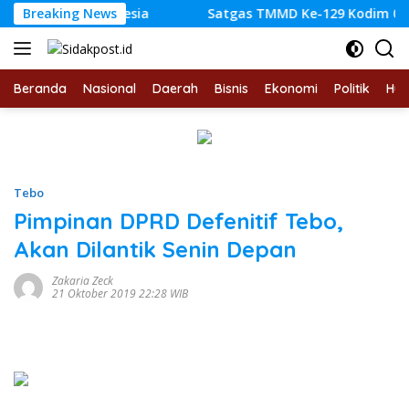
Langsung
di Indonesia
Breaking News
Satgas TMMD Ke-129 Kodim 0416/Bute Te
ke
konten
Beranda
Nasional
Daerah
Bisnis
Ekonomi
Politik
Hu
Tebo
Pimpinan DPRD Defenitif Tebo,
Akan Dilantik Senin Depan
Zakaria Zeck
21 Oktober 2019 22:28 WIB