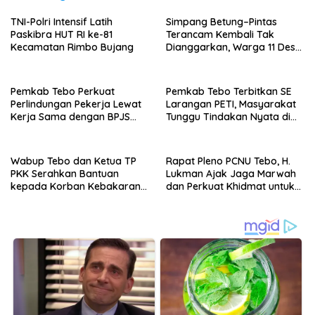
TNI-Polri Intensif Latih
Simpang Betung–Pintas
Paskibra HUT RI ke-81
Terancam Kembali Tak
Kecamatan Rimbo Bujang
Dianggarkan, Warga 11 Desa
Kirim Ultimatum ke Pemprov
Jambi
Pemkab Tebo Perkuat
Pemkab Tebo Terbitkan SE
Perlindungan Pekerja Lewat
Larangan PETI, Masyarakat
Kerja Sama dengan BPJS
Tunggu Tindakan Nyata di
Ketenagakerjaan
Lapangan
Wabup Tebo dan Ketua TP
Rapat Pleno PCNU Tebo, H.
PKK Serahkan Bantuan
Lukman Ajak Jaga Marwah
kepada Korban Kebakaran
dan Perkuat Khidmat untuk
Rumah
Warga Nahdliyin