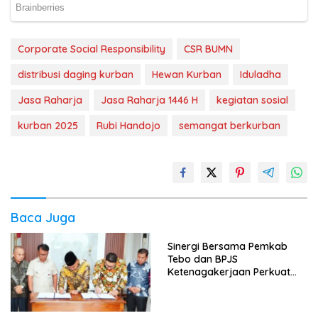
Corporate Social Responsibility
CSR BUMN
distribusi daging kurban
Hewan Kurban
Iduladha
Jasa Raharja
Jasa Raharja 1446 H
kegiatan sosial
kurban 2025
Rubi Handojo
semangat berkurban
Baca Juga
Sinergi Bersama Pemkab
Tebo dan BPJS
Ketenagakerjaan Perkuat
Perlindungan Pekerja hingga
ke Desa