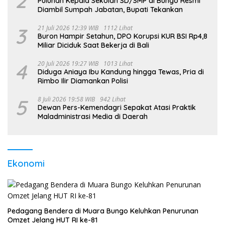
2
Puluhan Kepala Sekolah SD/SMP di Bungo Resmi
Diambil Sumpah Jabatan, Bupati Tekankan
3
21 Juli 2026 12:39 WIB
1112 Lihat
Buron Hampir Setahun, DPO Korupsi KUR BSI Rp4,8
Miliar Diciduk Saat Bekerja di Bali
4
20 Juli 2026 19:27 WIB
1013 Lihat
Diduga Aniaya Ibu Kandung hingga Tewas, Pria di
Rimbo Ilir Diamankan Polisi
5
8 Juli 2026 19:58 WIB
942 Lihat
Dewan Pers-Kemendagri Sepakat Atasi Praktik
Maladministrasi Media di Daerah
Ekonomi
Pedagang Bendera di Muara Bungo Keluhkan Penurunan
Omzet Jelang HUT RI ke-81