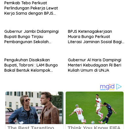
Pemkab Tebo Perkuat
Perlindungan Pekerja Lewat
Kerja Sama dengan BPJS
Ketenagakerjaan
Gubernur Jambi Didampingi
BPJS Ketenagakerjaan
Bupati Bungo Tinjau
Muara Bungo Perkuat
Pembangunan Sekolah
Literasi Jaminan Sosial Bagi
Rakyat
Kader PKK, Dorong
Dongkrak UCJ
Pengukuhan Disaksikan
Gubernur Al Haris Dampingi
Bupati, Tobroni : LAM Bungo
Menteri Kebudayaan RI Beri
Bakal Bentuk Kelompok
Kuliah Umum di UNJA
Belajar Adat di Tingkat
Kecamatan