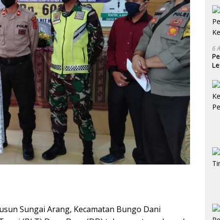
6 
Pe
Le
Ke
usun Sungai Arang, Kecamatan Bungo Dani