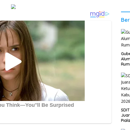
2026
Stab
Ber
Ber
Gube
Alum
Rum
SDIT
Jua
Pial
Kab