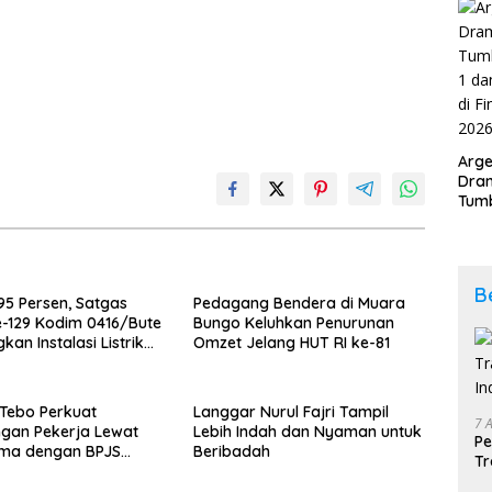
202
Arge
Dram
Tumb
2-1 
Span
Duni
B
95 Persen, Satgas
Pedagang Bendera di Muara
-129 Kodim 0416/Bute
Bungo Keluhkan Penurunan
an Instalasi Listrik
Omzet Jelang HUT RI ke-81
skur Hanapi
Tebo Perkuat
Langgar Nurul Fajri Tampil
7 
ngan Pekerja Lewat
Lebih Indah dan Nyaman untuk
Pe
ama dengan BPJS
Beribadah
Tr
akerjaan
In