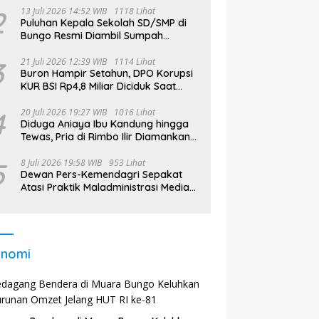
2
13 Juli 2026 14:52 WIB
1118 Lihat
Puluhan Kepala Sekolah SD/SMP di
Bungo Resmi Diambil Sumpah
Jabatan, Bupati Tekankan
3
21 Juli 2026 12:39 WIB
1114 Lihat
Buron Hampir Setahun, DPO Korupsi
KUR BSI Rp4,8 Miliar Diciduk Saat
Bekerja di Bali
4
20 Juli 2026 19:27 WIB
1016 Lihat
Diduga Aniaya Ibu Kandung hingga
Tewas, Pria di Rimbo Ilir Diamankan
Polisi
5
8 Juli 2026 19:58 WIB
953 Lihat
Dewan Pers-Kemendagri Sepakat
Atasi Praktik Maladministrasi Media
di Daerah
onomi