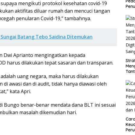
Peda
supaya mengikuti protokol kesehatan covid-19
Penu
ukan aktifitas diluar rumah dan mencuci tangan
cegah penularan Covid-19,” tambahnya.
s Sungai Batang Tebo Saidina Ditemukan
in Dwi Aprianto mengingatkan kepada
Stra
D harus dilakukan tepat sasaran dan transparan.
Men
Tan
adalah uang negara, maka harus dilakukan
2026
Digi
 di awasi dan di audit, tidak hanya diawasi oleh
Sain
t,” kata Apri.
i Bungo benar-benar mendata dana BLT ini sesuai
mbulkan masalah dikemudian hari.
Car
Keua
Per