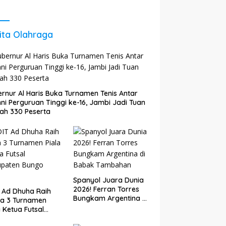
 Agar Tetap
Energi untuk Perkuat
il dan
Pertumbuhan
kembang
Ekonomi Daerah
ita Olahraga
rnur Al Haris Buka Turnamen Tenis Antar
ni Perguruan Tinggi ke-16, Jambi Jadi Tuan
ah 330 Peserta
Spanyol Juara Dunia
2026! Ferran Torres
 Ad Dhuha Raih
Bungkam Argentina di
ra 3 Turnamen
Babak Tambahan
a Ketua Futsal
upaten Bungo