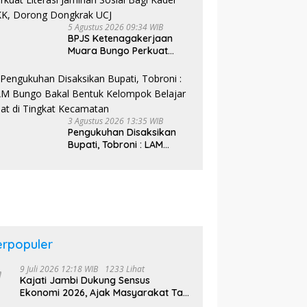
5 Agustus 2026 09:34 WIB
BPJS Ketenagakerjaan
Muara Bungo Perkuat
Literasi Jaminan Sosial
Bagi Kader PKK, Dorong
Dongkrak UCJ
3 Agustus 2026 13:35 WIB
Pengukuhan Disaksikan
Bupati, Tobroni : LAM
Bungo Bakal Bentuk
Kelompok Belajar Adat di
Tingkat Kecamatan
erpopuler
9 Juli 2026 12:18 WIB
1233 Lihat
Kajati Jambi Dukung Sensus
Ekonomi 2026, Ajak Masyarakat Tak
Takut Didata