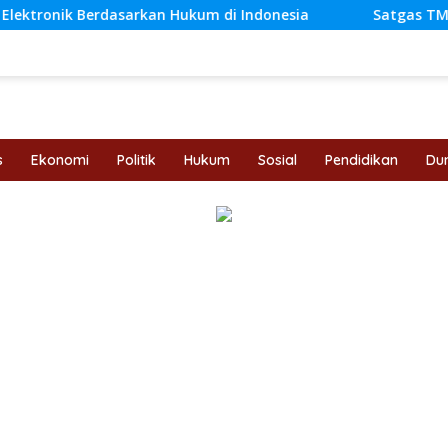
an Hukum di Indonesia
Satgas TMMD Ke-129 Kodim 041
s
Ekonomi
Politik
Hukum
Sosial
Pendidikan
Dun