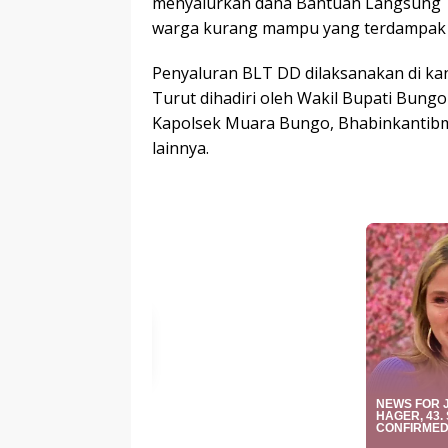
menyalurkan dana Bantuan Langsung T
warga kurang mampu yang terdampak 
Penyaluran BLT DD dilaksanakan di kan
Turut dihadiri oleh Wakil Bupati Bung
Kapolsek Muara Bungo, Bhabinkantibm
lainnya.