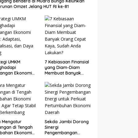
gang Bendera di Muara Bungo Keluhkan
runan Omzet Jelang HUT RI ke-81
tegi UMKM
7 Kebiasaan Finansial
ghadapi
yang Diam-Diam
tangan Ekonomi
Membuat Banyak
: Adaptasi,
Orang Cepat Kaya,
talisasi, dan Daya
Sudah Anda Lakukan?
g
a Mengatur
Sekda Jambi Dorong
ngan di Tengah
Sinergi
ubahan Ekonomi
Pengembangan