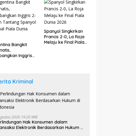
6
Spanyol Singkirkan
Prancis 2-0, La Roja
Melaju ke Final Piala
ntina Bangkit
Dunia 2026
atis,
angkan Inggris
dan Tantang
yol di Final Piala
a 2026
erita Kriminal
Agustus 2026 19:20 WIB
rlindungan Hak Konsumen dalam
ansaksi Elektronik Berdasarkan Hukum di
donesia