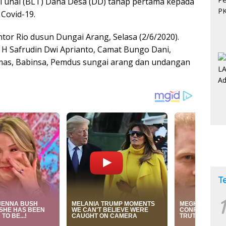
unai (BLT) Dana Desa (DD) tahap pertama kepada
Covid-19.
tor Rio dusun Dungai Arang, Selasa (2/6/2020).
o H Safrudin Dwi Aprianto, Camat Bungo Dani,
as, Babinsa, Pemdus sungai arang dan undangan
T
1