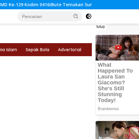
6/Bute Temukan Sumber Air Bersih untuk Warga Tanjung Agun
tutup
ia Islam
Sepak Bola
Advertorial