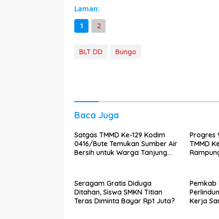
Laman:
1
2
BLT DD
Bungo
Baca Juga
Satgas TMMD Ke-129 Kodim
Progres 
0416/Bute Temukan Sumber Air
TMMD Ke
Bersih untuk Warga Tanjung
Rampungk
Agung
RTLH Ma
Seragam Gratis Diduga
Pemkab 
Ditahan, Siswa SMKN Titian
Perlindu
Teras Diminta Bayar Rp1 Juta?
Kerja S
Ketenag