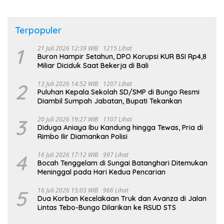
Terpopuler
1
21 Juli 2026 12:39 WIB
1215 Lihat
Buron Hampir Setahun, DPO Korupsi KUR BSI Rp4,8
Miliar Diciduk Saat Bekerja di Bali
2
13 Juli 2026 14:52 WIB
1207 Lihat
Puluhan Kepala Sekolah SD/SMP di Bungo Resmi
Diambil Sumpah Jabatan, Bupati Tekankan
3
20 Juli 2026 19:27 WIB
1107 Lihat
Diduga Aniaya Ibu Kandung hingga Tewas, Pria di
Rimbo Ilir Diamankan Polisi
4
16 Juli 2026 17:12 WIB
997 Lihat
Bocah Tenggelam di Sungai Batanghari Ditemukan
Meninggal pada Hari Kedua Pencarian
5
16 Juli 2026 15:03 WIB
966 Lihat
Dua Korban Kecelakaan Truk dan Avanza di Jalan
Lintas Tebo-Bungo Dilarikan ke RSUD STS