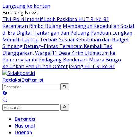
Langsung ke konten
Breaking News
TNI-Polri Intensif Latih Paskibra HUT RI ke-81
Kecamatan Rimbo Bujang
Membangun Kepedulian Sosial
di Era Digital: Tantangan dan Peluang
Panduan Lengkap
Memilih Laptop Terbaik Sesuai Kebutuhan dan Budget
Simpang Betung–Pintas Terancam Kembali Tak
Dianggarkan, Warga 11 Desa Kirim Ultimatum ke
Pemprov Jambi
Pedagang Bendera di Muara Bungo
Keluhkan Penurunan Omzet Jelang HUT RI ke-81
Redaksi
Daftar Isi
Beranda
Nasional
Daerah