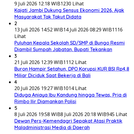
9 Juli 2026 12:18 WIB
1230 Lihat
Kajati Jambi Dukung Sensus Ekonomi 2026, Ajak
Masyarakat Tak Takut Didata
2
13 Juli 2026 14:52 WIB
14 Juli 2026 08:29 WIB
1116
Lihat
Puluhan Kepala Sekolah SD/SMP di Bungo Resmi
Diambil Sumpah Jabatan, Bupati Tekankan
3
21 Juli 2026 12:39 WIB
1112 Lihat
Buron Hampir Setahun, DPO Korupsi KUR BSI Rp4,8
Miliar Diciduk Saat Bekerja di Bali
4
20 Juli 2026 19:27 WIB
1014 Lihat
Diduga Aniaya Ibu Kandung hingga Tewas, Pria di
Rimbo Ilir Diamankan Polisi
5
8 Juli 2026 19:58 WIB
8 Juli 2026 20:18 WIB
945 Lihat
Dewan Pers-Kemendagri Sepakat Atasi Praktik
Maladministrasi Media di Daerah