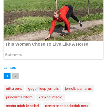
Laman:
1
2
etika pers
gaya hidup jurnalis
jurnalis pemeras
jurnalisme hitam
kriminal media
media tidak kredibel
pemerasan berkedok pers