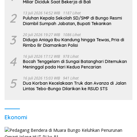
Miliar Diciduk Saat Bekerja di Bali
2
13 Juli 2026 14:52 WIB
1187 Lihat
Puluhan Kepala Sekolah SD/SMP di Bungo Resmi
Diambil Sumpah Jabatan, Bupati Tekankan
3
20 Juli 2026 19:27 WIB
1086 Lihat
Diduga Aniaya Ibu Kandung hingga Tewas, Pria di
Rimbo Ilir Diamankan Polisi
4
16 Juli 2026 17:12 WIB
978 Lihat
Bocah Tenggelam di Sungai Batanghari Ditemukan
Meninggal pada Hari Kedua Pencarian
5
16 Juli 2026 15:03 WIB
941 Lihat
Dua Korban Kecelakaan Truk dan Avanza di Jalan
Lintas Tebo-Bungo Dilarikan ke RSUD STS
Ekonomi