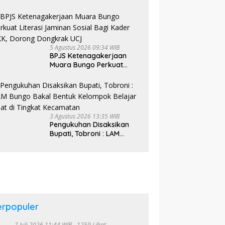
Tinjau Pembangunan
Sekolah Rakyat
5 Agustus 2026 09:34 WIB
BPJS Ketenagakerjaan
Muara Bungo Perkuat
Literasi Jaminan Sosial
Bagi Kader PKK, Dorong
Dongkrak UCJ
3 Agustus 2026 13:35 WIB
Pengukuhan Disaksikan
Bupati, Tobroni : LAM
Bungo Bakal Bentuk
Kelompok Belajar Adat di
Tingkat Kecamatan
erpopuler
7 Juli 2026 11:44 WIB
1259 Lihat