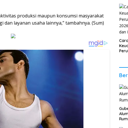
aktivitas produksi maupun konsumsi masyarakat
 dan layanan usaha lainnya,” tambahnya. (Sum)
Car
Keua
Per
2026
Stab
Ber
Ber
Gube
Alum
Rum