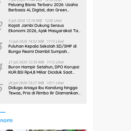
Peluang Bisnis Terbaru 2026: Usaha
Berbasis AI, Digital, dan Green
Economy Jadi Primadona
2
9 Juli 2026 12:18 WIB
1230 Lihat
Kajati Jambi Dukung Sensus
Ekonomi 2026, Ajak Masyarakat Tak
Takut Didata
3
13 Juli 2026 14:52 WIB
1115 Lihat
Puluhan Kepala Sekolah SD/SMP di
Bungo Resmi Diambil Sumpah
Jabatan, Bupati Tekankan
4
21 Juli 2026 12:39 WIB
1112 Lihat
Buron Hampir Setahun, DPO Korupsi
KUR BSI Rp4,8 Miliar Diciduk Saat
Bekerja di Bali
5
20 Juli 2026 19:27 WIB
1011 Lihat
Diduga Aniaya Ibu Kandung hingga
Tewas, Pria di Rimbo Ilir Diamankan
Polisi
onomi