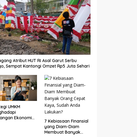
gang Atribut HUT RI Asal Garut Serbu
o, Sempat Kantongi Omzet Rp5 Juta Sehari
tegi UMKM
ghadapi
tangan Ekonomi
7 Kebiasaan Finansial
: Adaptasi,
yang Diam-Diam
talisasi, dan Daya
Membuat Banyak
g