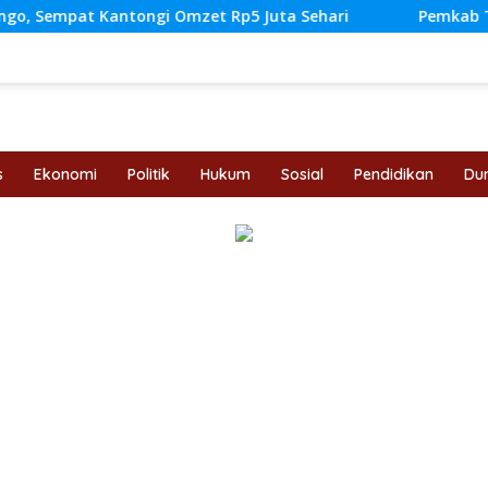
i Omzet Rp5 Juta Sehari
Pemkab Tebo Perkuat Perlind
s
Ekonomi
Politik
Hukum
Sosial
Pendidikan
Dun