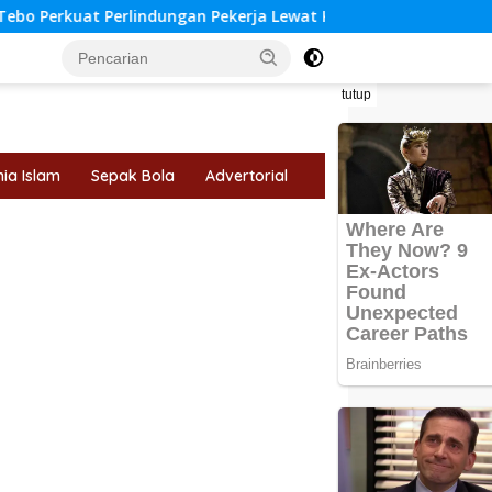
ungan Pekerja Lewat Kerja Sama dengan BPJS Ketenagakerjaan
tutup
ia Islam
Sepak Bola
Advertorial