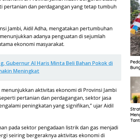
ti pertanian dan perdagangan yang tetap tumbuh
vinsi Jambi, Aidil Adha, mengatakan pertumbuhan
 menunjukkan adanya penguatan di sejumlah
utama ekonomi masyarakat.
Peda
, Gubernur Al Haris Minta Beli Bahan Pokok di
Bung
makin Meningkat
 menunjukkan aktivitas ekonomi di Provinsi Jambi
seperti pertanian dan perdagangan, sektor jasa
ngalami peningkatan yang signifikan,” ujar Aidil
Stra
Men
Tan
2026
n pada sektor pengadaan listrik dan gas menjadi
Digi
gi seiring bergeraknya aktivitas ekonomi di
Sain