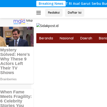
Langsung
dagang Atribut HUT RI Asal Garut Serbu Bungo, Sempat Kantong
Breaking News
ke
konten
Redaksi
Daftar Isi
tutup
Beranda
Nasional
Daerah
Bisni