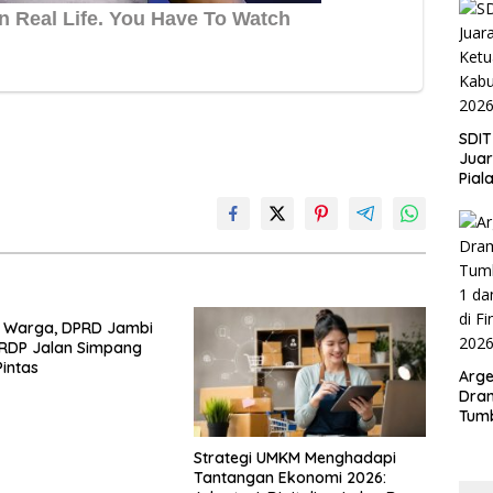
SDIT
Jua
Pial
Kab
202
i Warga, DPRD Jambi
 RDP Jalan Simpang
intas
Arge
Dram
Tumb
2-1 
Span
Strategi UMKM Menghadapi
Duni
Tantangan Ekonomi 2026: