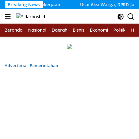
Langsung
nagakerjaan
Breaking News
Usai Aksi Warga, DPRD Jambi Siapkan RDP 
ke
konten
Beranda
Nasional
Daerah
Bisnis
Ekonomi
Politik
Hu
Advertorial
,
Pemerintahan