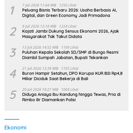
1
7 Juli 2026 11:44 WIB
1250 Lihat
Peluang Bisnis Terbaru 2026: Usaha Berbasis AI,
Digital, dan Green Economy Jadi Primadona
2
9 Juli 2026 12:18 WIB
1224 Lihat
Kajati Jambi Dukung Sensus Ekonomi 2026, Ajak
Masyarakat Tak Takut Didata
3
13 Juli 2026 14:52 WIB
1109 Lihat
Puluhan Kepala Sekolah SD/SMP di Bungo Resmi
Diambil Sumpah Jabatan, Bupati Tekankan
4
21 Juli 2026 12:39 WIB
1105 Lihat
Buron Hampir Setahun, DPO Korupsi KUR BSI Rp4,8
Miliar Diciduk Saat Bekerja di Bali
5
20 Juli 2026 19:27 WIB
1004 Lihat
Diduga Aniaya Ibu Kandung hingga Tewas, Pria di
Rimbo Ilir Diamankan Polisi
Ekonomi