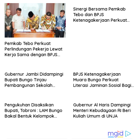
Sinergi Bersama Pemkab
Tebo dan BPJS
Ketenagakerjaan Perkuat
Perlindungan Pekerja hingga
ke Desa
Pemkab Tebo Perkuat
Perlindungan Pekerja Lewat
Kerja Sama dengan BPJS
Ketenagakerjaan
Gubernur Jambi Didampingi
BPJS Ketenagakerjaan
Bupati Bungo Tinjau
Muara Bungo Perkuat
Pembangunan Sekolah
Literasi Jaminan Sosial Bagi
Rakyat
Kader PKK, Dorong
Dongkrak UCJ
Pengukuhan Disaksikan
Gubernur Al Haris Dampingi
Bupati, Tobroni : LAM Bungo
Menteri Kebudayaan RI Beri
Bakal Bentuk Kelompok
Kuliah Umum di UNJA
Belajar Adat di Tingkat
Kecamatan