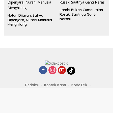
Jambi Bukan Cuma Jalan
Rusak: Saatnya Ganti
Hutan Dijarah, Satwa
Narasi
Dipenjara, Nurani Manusia
Menghilang
Redaksi
Kontak Kami
Kode Etik
Pedoman Media Siber
Disclaimer
Privacy Policy
Karier
Media Partner
© 2026. PT. Kiki Media Pratama.