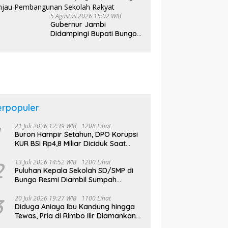
hingga ke Desa
5 Agustus 2026 15:02 WIB
Gubernur Jambi
Didampingi Bupati Bungo
Tinjau Pembangunan
Sekolah Rakyat
erpopuler
21 Juli 2026 12:39 WIB
1208 Lihat
Buron Hampir Setahun, DPO Korupsi
KUR BSI Rp4,8 Miliar Diciduk Saat
Bekerja di Bali
2
13 Juli 2026 14:52 WIB
1200 Lihat
Puluhan Kepala Sekolah SD/SMP di
Bungo Resmi Diambil Sumpah
Jabatan, Bupati Tekankan
3
20 Juli 2026 19:27 WIB
1100 Lihat
Diduga Aniaya Ibu Kandung hingga
Tewas, Pria di Rimbo Ilir Diamankan
Polisi