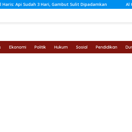
Hari, Gambut Sulit Dipadamkan
Al Haris dan Kapolda Ja
s
Ekonomi
Politik
Hukum
Sosial
Pendidikan
Dun