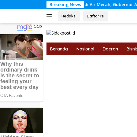
Langsung
amkan Karhutla di Air Merah, Gubernur Al Haris: Api Sudah 3 
Breaking News
ke
konten
Redaksi
Daftar Isi
tutup
Beranda
Nasional
Daerah
Bisni