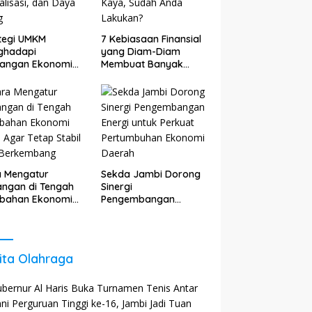
tegi UMKM
7 Kebiasaan Finansial
ghadapi
yang Diam-Diam
tangan Ekonomi
Membuat Banyak
: Adaptasi,
Orang Cepat Kaya,
talisasi, dan Daya
Sudah Anda Lakukan?
g
a Mengatur
Sekda Jambi Dorong
ngan di Tengah
Sinergi
ubahan Ekonomi
Pengembangan
 Agar Tetap
Energi untuk Perkuat
il dan
Pertumbuhan
kembang
Ekonomi Daerah
ita Olahraga