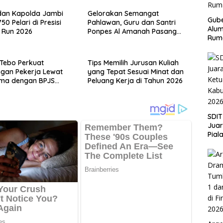
 dan Kapolda Jambi
Gelorakan Semangat
Gube
50 Pelari di Presisi
Pahlawan, Guru dan Santri
Alum
 Run 2026
Ponpes Al Amanah Pasang
Rum
Bendera
Tebo Perkuat
Tips Memilih Jurusan Kuliah
ngan Pekerja Lewat
yang Tepat Sesuai Minat dan
ama dengan BPJS
Peluang Kerja di Tahun 2026
akerjaan
SDIT
Jua
Pial
Kab
202