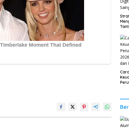
Stra
Men
Tan
2026
Digi
Sain
Car
Keua
Per
2026
Stab
Ber
Ber