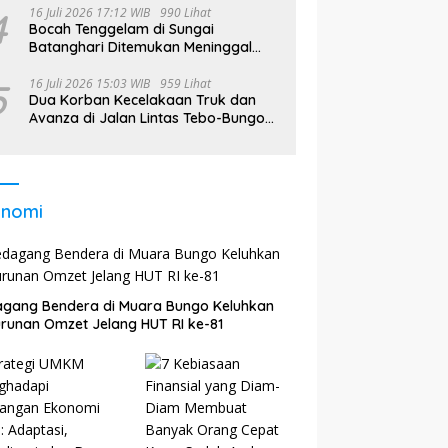
4
16 Juli 2026 17:12 WIB
990 Lihat
Bocah Tenggelam di Sungai
Batanghari Ditemukan Meninggal
pada Hari Kedua Pencarian
5
16 Juli 2026 15:03 WIB
959 Lihat
Dua Korban Kecelakaan Truk dan
Avanza di Jalan Lintas Tebo-Bungo
Dilarikan ke RSUD STS
onomi
gang Bendera di Muara Bungo Keluhkan
runan Omzet Jelang HUT RI ke-81