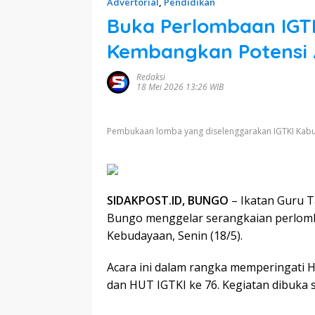
Advertorial
,
Pendidikan
Buka Perlombaan IGTK
Kembangkan Potensi A
Redaksi
18 Mei 2026 13:26 WIB
Pembukaan lomba yang diselenggarakan IGTKI Kabup
SIDAKPOST.ID, BUNGO
– Ikatan Guru 
Bungo menggelar serangkaian perlomb
Kebudayaan, Senin (18/5).
Acara ini dalam rangka memperingati Ha
dan HUT IGTKI ke 76. Kegiatan dibuka 