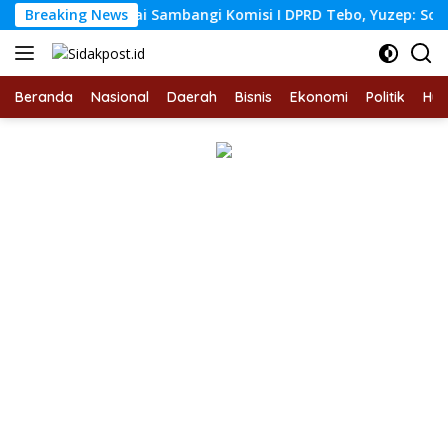
Langsung
ngai Rambai Sambangi Komisi I DPRD Tebo, Yuzep: Soal SP3 Bu
Breaking News
ke
konten
Beranda
Nasional
Daerah
Bisnis
Ekonomi
Politik
Hu