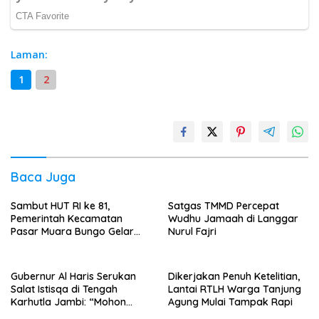
Laman:
1
2
Baca Juga
Sambut HUT RI ke 81,
Satgas TMMD Percepat
Pemerintah Kecamatan
Wudhu Jamaah di Langgar
Pasar Muara Bungo Gelar
Nurul Fajri
Aksi Pasang Ratusan
Bendera
Gubernur Al Haris Serukan
Dikerjakan Penuh Ketelitian,
Salat Istisqa di Tengah
Lantai RTLH Warga Tanjung
Karhutla Jambi: “Mohon
Agung Mulai Tampak Rapi
Allah Turunkan Hujan di Bumi