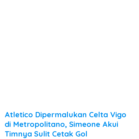
Atletico Dipermalukan Celta Vigo
di Metropolitano, Simeone Akui
Timnya Sulit Cetak Gol