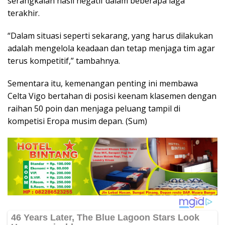
serangkaian hasil negatif dalam beberapa laga
terakhir.
“Dalam situasi seperti sekarang, yang harus dilakukan
adalah mengelola keadaan dan tetap menjaga tim agar
terus kompetitif,” tambahnya.
Sementara itu, kemenangan penting ini membawa
Celta Vigo bertahan di posisi keenam klasemen dengan
raihan 50 poin dan menjaga peluang tampil di
kompetisi Eropa musim depan. (Sum)