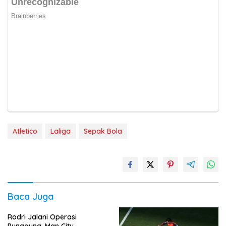
Atletico
Laliga
Sepak Bola
Baca Juga
Rodri Jalani Operasi
Punggung, Man City