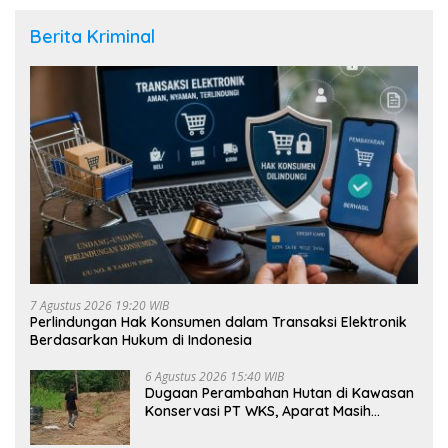
Berita Kriminal
7 Agustus 2026 19:20 WIB
Perlindungan Hak Konsumen dalam Transaksi Elektronik
Berdasarkan Hukum di Indonesia
6 Agustus 2026 15:40 WIB
Dugaan Perambahan Hutan di Kawasan
Konservasi PT WKS, Aparat Masih
Dalami Kasus