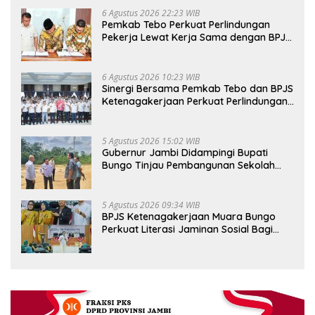
6 Agustus 2026 22:23 WIB
Pemkab Tebo Perkuat Perlindungan
Pekerja Lewat Kerja Sama dengan BPJS
Ketenagakerjaan
6 Agustus 2026 10:23 WIB
Sinergi Bersama Pemkab Tebo dan BPJS
Ketenagakerjaan Perkuat Perlindungan
Pekerja hingga ke Desa
5 Agustus 2026 15:02 WIB
Gubernur Jambi Didampingi Bupati
Bungo Tinjau Pembangunan Sekolah
Rakyat
5 Agustus 2026 09:34 WIB
BPJS Ketenagakerjaan Muara Bungo
Perkuat Literasi Jaminan Sosial Bagi
Kader PKK, Dorong Dongkrak UCJ