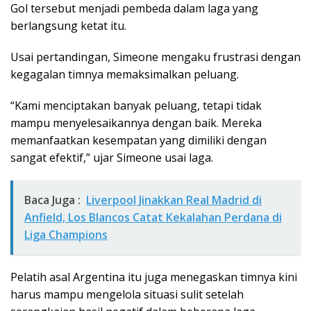
Gol tersebut menjadi pembeda dalam laga yang
berlangsung ketat itu.
Usai pertandingan, Simeone mengaku frustrasi dengan
kegagalan timnya memaksimalkan peluang.
“Kami menciptakan banyak peluang, tetapi tidak
mampu menyelesaikannya dengan baik. Mereka
memanfaatkan kesempatan yang dimiliki dengan
sangat efektif,” ujar Simeone usai laga.
Baca Juga :
Liverpool Jinakkan Real Madrid di
Anfield, Los Blancos Catat Kekalahan Perdana di
Liga Champions
Pelatih asal Argentina itu juga menegaskan timnya kini
harus mampu mengelola situasi sulit setelah