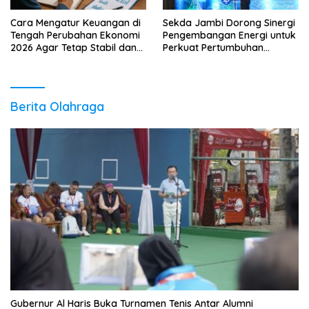
Cara Mengatur Keuangan di
Sekda Jambi Dorong Sinergi
Tengah Perubahan Ekonomi
Pengembangan Energi untuk
2026 Agar Tetap Stabil dan
Perkuat Pertumbuhan
Berkembang
Ekonomi Daerah
Berita Olahraga
Gubernur Al Haris Buka Turnamen Tenis Antar Alumni