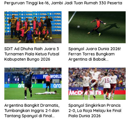
Perguruan Tinggi ke-16, Jambi Jadi Tuan Rumah 330 Peserta
SDIT Ad Dhuha Raih Juara 3
Spanyol Juara Dunia 2026!
Turnamen Piala Ketua Futsal
Ferran Torres Bungkam
Kabupaten Bungo 2026
Argentina di Babak
Tambahan
Argentina Bangkit Dramatis,
Spanyol Singkirkan Prancis
Tumbangkan Inggris 2-1 dan
2-0, La Roja Melaju ke Final
Tantang Spanyol di Final
Piala Dunia 2026
Piala Dunia 2026