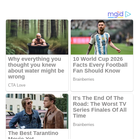
Piala Dunia 2026
Tantang Inggris di Semifinal
Piala Dunia 2026