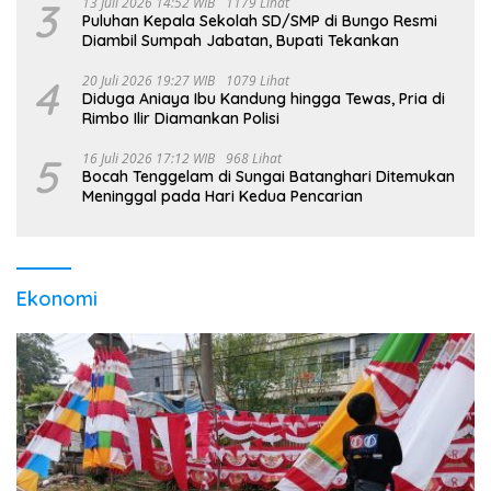
3
13 Juli 2026 14:52 WIB
1179 Lihat
Puluhan Kepala Sekolah SD/SMP di Bungo Resmi
Diambil Sumpah Jabatan, Bupati Tekankan
4
20 Juli 2026 19:27 WIB
1079 Lihat
Diduga Aniaya Ibu Kandung hingga Tewas, Pria di
Rimbo Ilir Diamankan Polisi
5
16 Juli 2026 17:12 WIB
968 Lihat
Bocah Tenggelam di Sungai Batanghari Ditemukan
Meninggal pada Hari Kedua Pencarian
Ekonomi