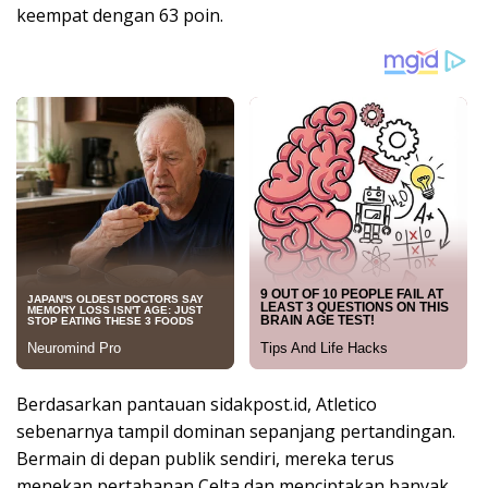
keempat dengan 63 poin.
Berdasarkan pantauan sidakpost.id, Atletico
sebenarnya tampil dominan sepanjang pertandingan.
Bermain di depan publik sendiri, mereka terus
menekan pertahanan Celta dan menciptakan banyak