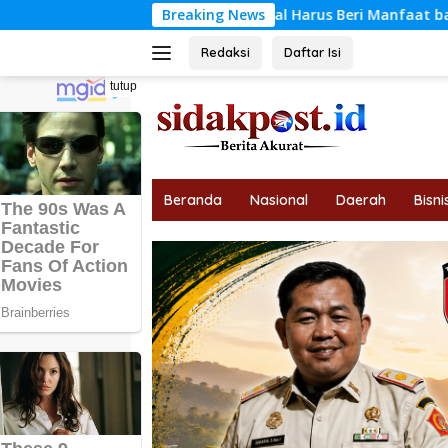
Langsung
ovasi Digital Harus Beri Manfaat bagi Anak
Breaking News
Air Menger
ke
konten
Redaksi
Daftar Isi
tutup
Beranda
Nasional
Daerah
Bisni