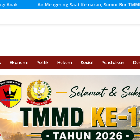
ing Saat Kemarau, Sumur Bor TMMD Jadi Penyelamat Warga
s
Ekonomi
Politik
Hukum
Sosial
Pendidikan
Dun