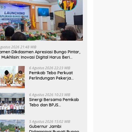
Agustus 2026 21:48 WIB
men Dikdasmen Apresiasi Bungo Pintar,
. Mukhlisin: Inovasi Digital Harus Beri
nfaat bagi Anak
6 Agustus 2026 22:23 WIB
Pemkab Tebo Perkuat
Perlindungan Pekerja
Lewat Kerja Sama dengan
BPJS Ketenagakerjaan
6 Agustus 2026 10:23 WIB
Sinergi Bersama Pemkab
Tebo dan BPJS
Ketenagakerjaan Perkuat
Perlindungan Pekerja
hingga ke Desa
5 Agustus 2026 15:02 WIB
Gubernur Jambi
Didampingi Bupati Bungo