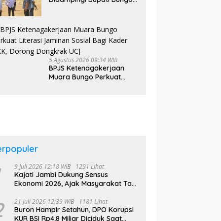
Tinjau Pembangunan
Sekolah Rakyat
5 Agustus 2026 09:34 WIB
BPJS Ketenagakerjaan
Muara Bungo Perkuat
Literasi Jaminan Sosial
Bagi Kader PKK, Dorong
Dongkrak UCJ
erpopuler
9 Juli 2026 12:18 WIB
1291 Lihat
Kajati Jambi Dukung Sensus
Ekonomi 2026, Ajak Masyarakat Tak
Takut Didata
2
21 Juli 2026 12:39 WIB
1181 Lihat
Buron Hampir Setahun, DPO Korupsi
KUR BSI Rp4,8 Miliar Diciduk Saat