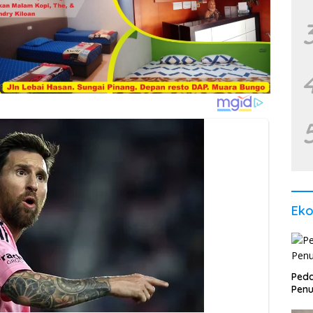
Ek
Peda
Penu