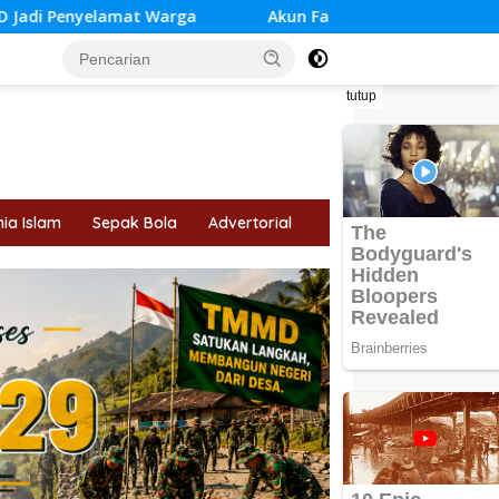
Akun Facebook “Bang Haye” Diduga Milik Kades Sungai R
tutup
ia Islam
Sepak Bola
Advertorial