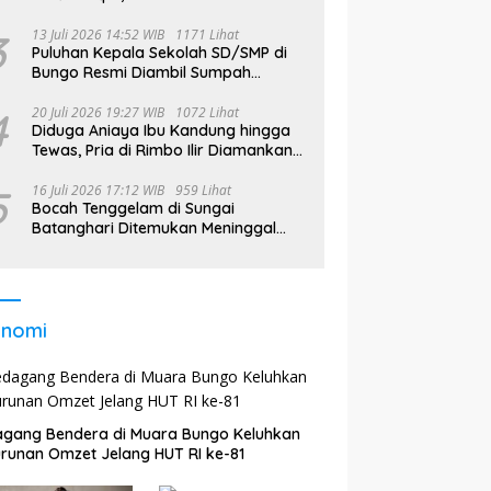
Bekerja di Bali
3
13 Juli 2026 14:52 WIB
1171 Lihat
Puluhan Kepala Sekolah SD/SMP di
Bungo Resmi Diambil Sumpah
Jabatan, Bupati Tekankan
4
20 Juli 2026 19:27 WIB
1072 Lihat
Diduga Aniaya Ibu Kandung hingga
Tewas, Pria di Rimbo Ilir Diamankan
Polisi
5
16 Juli 2026 17:12 WIB
959 Lihat
Bocah Tenggelam di Sungai
Batanghari Ditemukan Meninggal
pada Hari Kedua Pencarian
onomi
gang Bendera di Muara Bungo Keluhkan
runan Omzet Jelang HUT RI ke-81