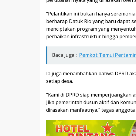
perubahan nyata yang dirasakan oleh 
“Pelantikan ini bukan hanya seremonial
berharap Datuk Rio yang baru dapat se
menciptakan program yang menyentuh 
perbaikan infrastruktur hingga pember
Baca Juga :
Pemkot Temui Pertamin
Ia juga menambahkan bahwa DPRD aka
setiap desa.
“Kami di DPRD siap memperjuangkan asp
Jika pemerintah dusun aktif dan komun
dirasakan manfaatnya,” tegas anggota d